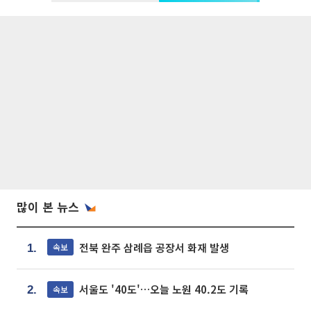
많이 본 뉴스
전북 완주 삼례읍 공장서 화재 발생
속보
1.
서울도 '40도'…오늘 노원 40.2도 기록
속보
2.