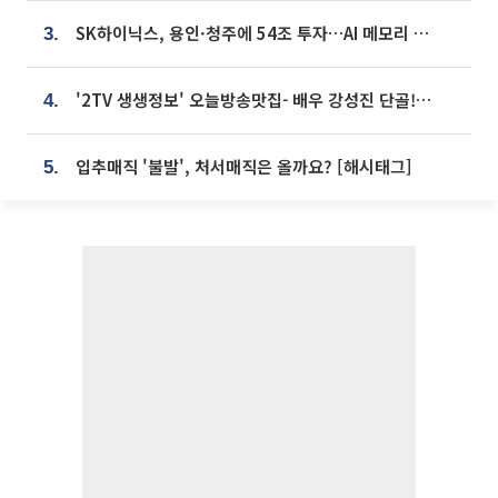
SK하이닉스, 용인·청주에 54조 투자…AI 메모리 생산기지 키운다
3.
'2TV 생생정보' 오늘방송맛집- 배우 강성진 단골! 쌀국수ㆍ푸팟퐁 커리 맛집 '블○○○'
4.
입추매직 '불발', 처서매직은 올까요? [해시태그]
5.