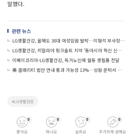
말했다.
관련 뉴스
LG생활건강, 올해도 30대 여성임원 발탁…이형석 부사장 승진
LG생활건강, 히말라야 핑크솔트 치약 ‘동아시아 혁신 신제품’ 선정
이베이코리아-LG생활건강, 독거노인에 월동 생필품 전달
美 클래리티 법안 연내 통과 가능성 13%…상원 문턱서 제동
#LG생활건강
0
0
0
0
좋아요
화나요
슬퍼요
추가취재 원해요