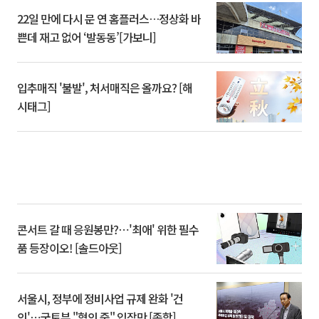
22일 만에 다시 문 연 홈플러스…정상화 바
쁜데 재고 없어 ‘발동동’[가보니]
입추매직 '불발', 처서매직은 올까요? [해
시태그]
콘서트 갈 때 응원봉만?⋯'최애' 위한 필수
품 등장이오! [솔드아웃]
서울시, 정부에 정비사업 규제 완화 '건
의'⋯국토부 "협의 중" 입장만 [종합]