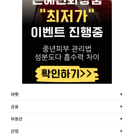
마켓
금융
부동산
산업