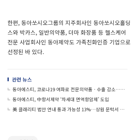
한편, 동아쏘시오그룹의 지주회사인 동아쏘시오홀딩
스와 박카스, 일반의약품, 더마 화장품 등 헬스케어
전문 사업회사인 동아제약도 가족친화인증 기업으로
선정된 바 있다.
관련 뉴스
동아에스티, 코로나19 여파로 전문의약품ㆍ수출 감소…영업익 68.7%↓
동아에스티, 中항서제약 ‘차세대 면역항암제’ 도입
美 클래리티 법안 연내 통과 가능성 13%…상원 문턱서 제동