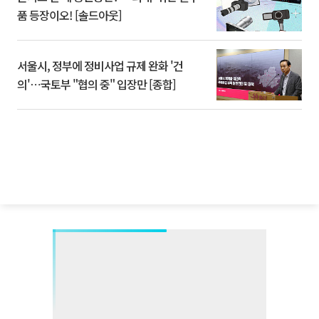
품 등장이오! [솔드아웃]
서울시, 정부에 정비사업 규제 완화 '건
의'⋯국토부 "협의 중" 입장만 [종합]