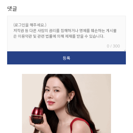
댓글
0 / 300