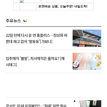
주요뉴스
22일 만에 다시 문 연 홈플러스…정상화 바
쁜데 재고 없어 ‘발동동’[가보니]
입추매직 '불발', 처서매직은 올까요? [해
시태그]
콘서트 갈 때 응원봉만?⋯'최애' 위한 필수