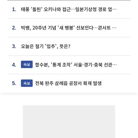
태풍 '돌핀' 오키나와 접근…일본기상청 경로 업데이트
1.
빅뱅, 20주년 기념 '새 뱅봉' 선보인다⋯콘서트 앞두고 팝업 개최
2.
오늘은 절기 '입추', 뜻은?
3.
합수본, '통계 조작' 서울·경기·충북 선관위 등 추가 압수수색
속보
4.
전북 완주 삼례읍 공장서 화재 발생
속보
5.