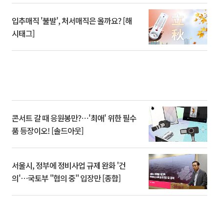
입추매직 '불발', 처서매직은 올까요? [해
시태그]
콘서트 갈 때 응원봉만?⋯'최애' 위한 필수
품 등장이오! [솔드아웃]
서울시, 정부에 정비사업 규제 완화 '건
의'⋯국토부 "협의 중" 입장만 [종합]