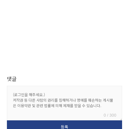
댓글
0 / 300