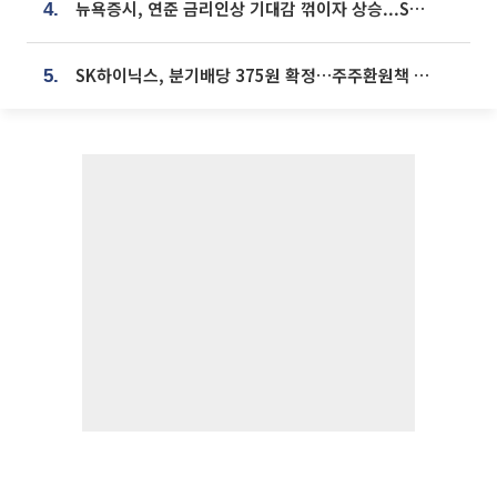
뉴욕증시, 연준 금리인상 기대감 꺾이자 상승...S&P500 사상 최고치 [종합]
4.
SK하이닉스, 분기배당 375원 확정…주주환원책 9월로 앞당겨 발표
5.