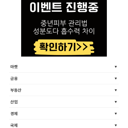
마켓
금융
부동산
산업
경제
국제