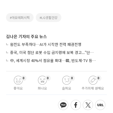
#아모레퍼시픽
#LG생활건강
김나은 기자의 주요 뉴스
원전도 부족하다…AI가 시작한 전력 패권전쟁
중국, 미국 첨단 로봇 수입 금지령에 보복 경고...“단호히 대응”
中, 세계시장 40%서 점유율 확대…韓, 반도체·TV 등 4개 품목 1위
0
0
0
0
좋아요
화나요
슬퍼요
추가취재 원해요