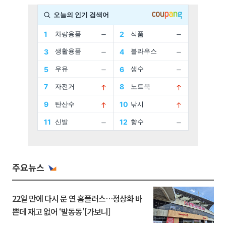
주요뉴스
22일 만에 다시 문 연 홈플러스…정상화 바
쁜데 재고 없어 ‘발동동’[가보니]