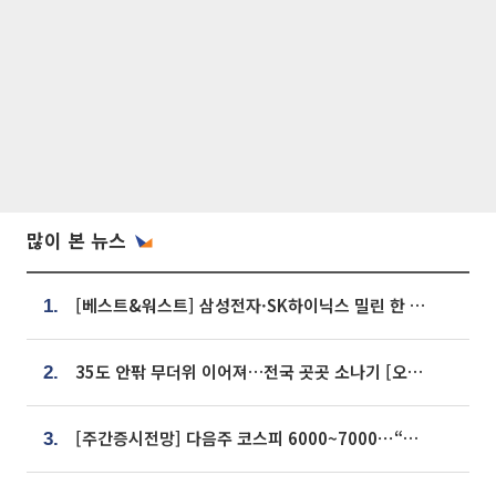
많이 본 뉴스
[베스트&워스트] 삼성전자·SK하이닉스 밀린 한 주…상상인증권은 85% 급등
1.
35도 안팎 무더위 이어져…전국 곳곳 소나기 [오늘 날씨]
2.
[주간증시전망] 다음주 코스피 6000~7000⋯“外人 수급은 정책이 변수”
3.