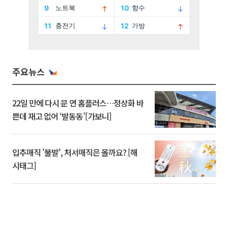
주요뉴스
22일 만에 다시 문 연 홈플러스…정상화 바
쁜데 재고 없어 ‘발동동’[가보니]
입추매직 '불발', 처서매직은 올까요? [해
시태그]