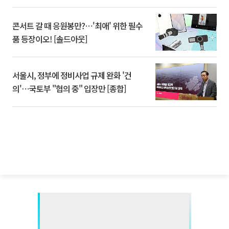
콘서트 갈 때 응원봉만?⋯'최애' 위한 필수
품 등장이오! [솔드아웃]
서울시, 정부에 정비사업 규제 완화 '건
의'⋯국토부 "협의 중" 입장만 [종합]