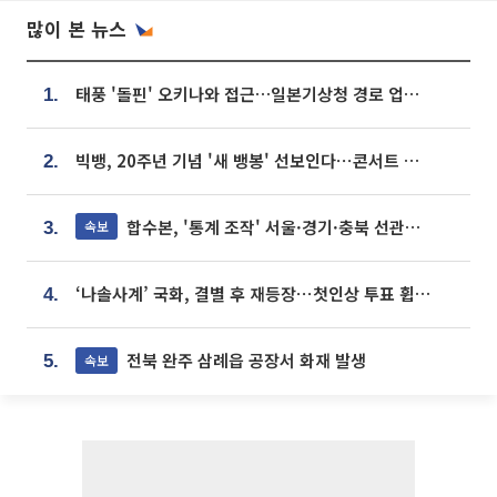
많이 본 뉴스
태풍 '돌핀' 오키나와 접근…일본기상청 경로 업데이트
1.
빅뱅, 20주년 기념 '새 뱅봉' 선보인다⋯콘서트 앞두고 팝업 개최
2.
합수본, '통계 조작' 서울·경기·충북 선관위 등 추가 압수수색
속보
3.
‘나솔사계’ 국화, 결별 후 재등장⋯첫인상 투표 휩쓸고 ‘인기녀’ 등극
4.
전북 완주 삼례읍 공장서 화재 발생
속보
5.