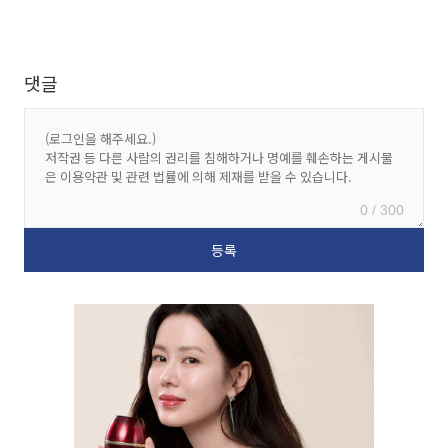
댓글
0 / 300