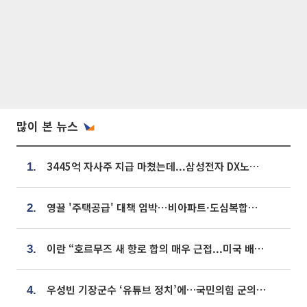
많이 본 뉴스
3445억 자사주 지급 마쳤는데...삼성전자 DX노조, 뒤늦은 '떼쓰기 집회'
1.
영끌 '주택공급' 대책 임박⋯비아파트·도심복합까지 총동원
2.
이란 “호르무즈 새 항로 합의 매우 근접...미국 배상 먼저”
3.
우성빈 기장군수 ‘유튜브 정치’에…국민의힘 군의원들 집단 반발
4.