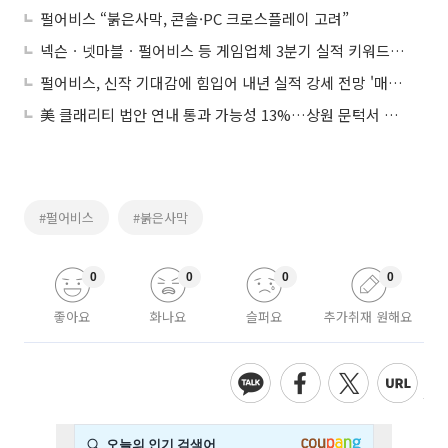
펄어비스 “붉은사막, 콘솔·PC 크로스플레이 고려”
넥슨ㆍ넷마블ㆍ펄어비스 등 게임업체 3분기 실적 키워드는 ‘글로벌’
펄어비스, 신작 기대감에 힘입어 내년 실적 강세 전망 '매수' -KTB투자증권
美 클래리티 법안 연내 통과 가능성 13%…상원 문턱서 제동
#펄어비스
#붉은사막
0
0
0
0
좋아요
화나요
슬퍼요
추가취재 원해요