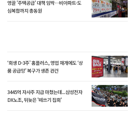
영끌 '주택공급' 대책 임박⋯비아파트·도
심복합까지 총동원
‘회생 D-3주’ 홈플러스, 영업 재개에도 ‘상
품 공급망’ 복구가 생존 관건
3445억 자사주 지급 마쳤는데...삼성전자
DX노조, 뒤늦은 '떼쓰기 집회'