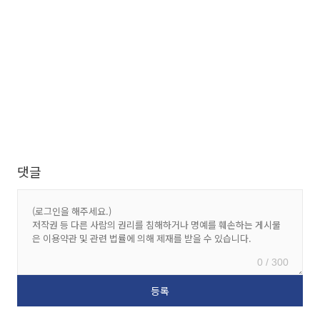
댓글
0 / 300