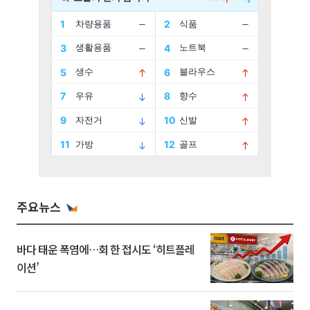
주요뉴스
바다 태운 폭염에…회 한 접시도 ‘히트플레
이션’