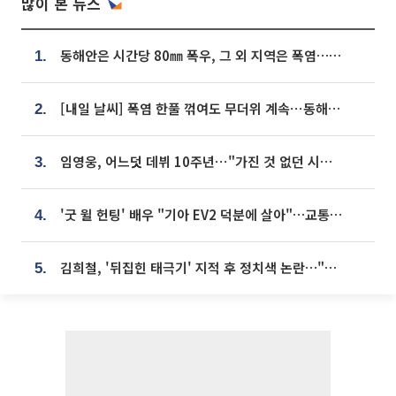
많이 본 뉴스
동해안은 시간당 80㎜ 폭우, 그 외 지역은 폭염…‘극과 극 날씨’
1.
[내일 날씨] 폭염 한풀 꺾여도 무더위 계속⋯동해안 이틀 연속 비
2.
임영웅, 어느덧 데뷔 10주년⋯"가진 것 없던 시절, 내 앞엔 20명의 팬뿐"
3.
'굿 윌 헌팅' 배우 "기아 EV2 덕분에 살아"…교통사고 후 안전성 극찬
4.
김희철, '뒤집힌 태극기' 지적 후 정치색 논란…"좌우 떠나 우리나라 국기"
5.