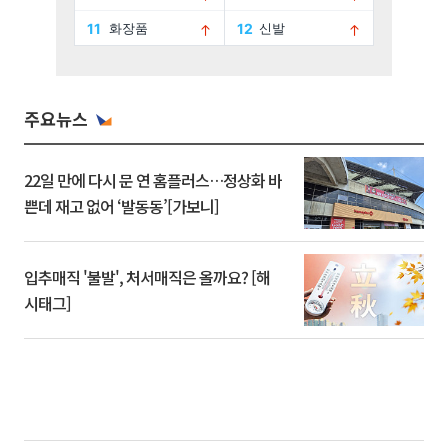
주요뉴스
22일 만에 다시 문 연 홈플러스…정상화 바
쁜데 재고 없어 ‘발동동’[가보니]
입추매직 '불발', 처서매직은 올까요? [해
시태그]