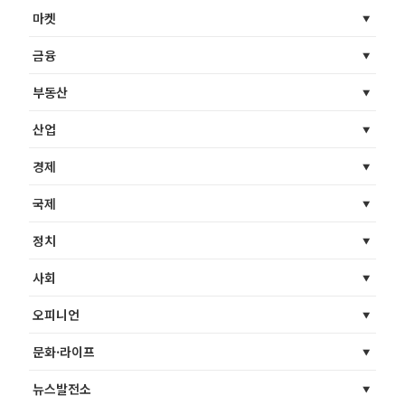
마켓
금융
부동산
산업
경제
국제
정치
사회
오피니언
문화·라이프
뉴스발전소