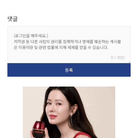
댓글
0 / 300