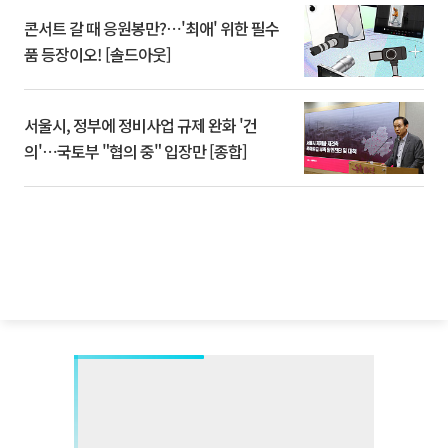
콘서트 갈 때 응원봉만?⋯'최애' 위한 필수
품 등장이오! [솔드아웃]
서울시, 정부에 정비사업 규제 완화 '건
의'⋯국토부 "협의 중" 입장만 [종합]