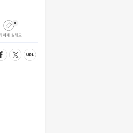
0
가취재 원해요