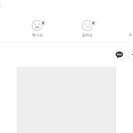
0
0
화나요
슬퍼요
추