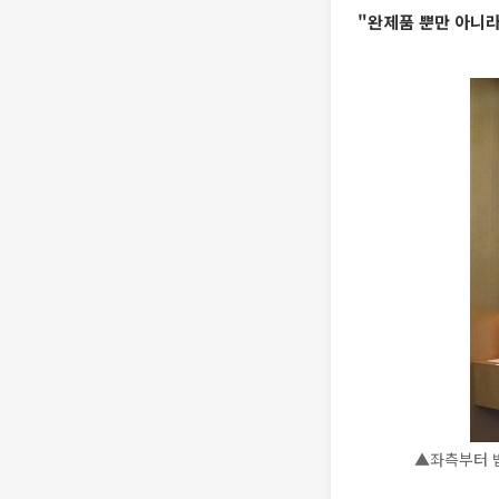
"완제품 뿐만 아니
▲좌측부터 법