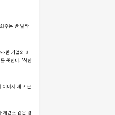
 화우는 반 발짝
SG란 기업의 비
)를 뜻한다. '착한
업 이미지 제고 문
나 제련소 같은 경