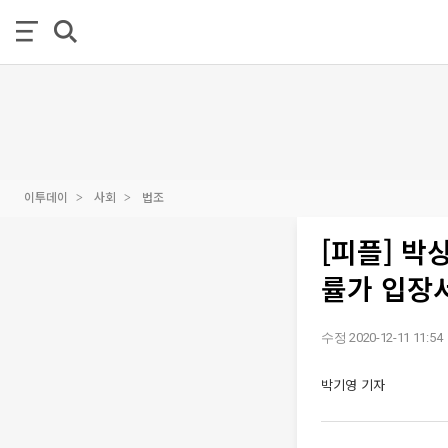
이투데이
사회
법조
[피플] 박
률가 입장
수정 2020-12-11 11:54
박기영 기자