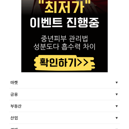
마켓
금융
부동산
산업