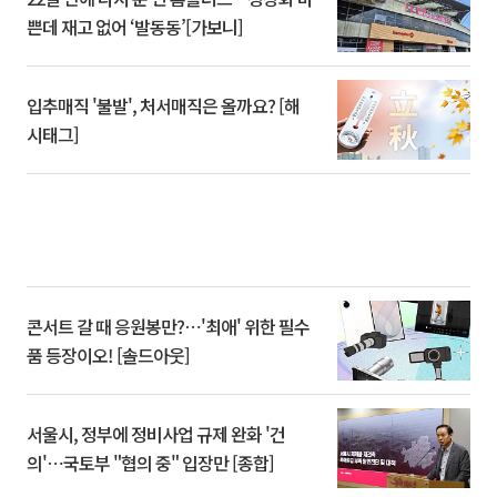
쁜데 재고 없어 ‘발동동’[가보니]
입추매직 '불발', 처서매직은 올까요? [해
시태그]
콘서트 갈 때 응원봉만?⋯'최애' 위한 필수
품 등장이오! [솔드아웃]
서울시, 정부에 정비사업 규제 완화 '건
의'⋯국토부 "협의 중" 입장만 [종합]