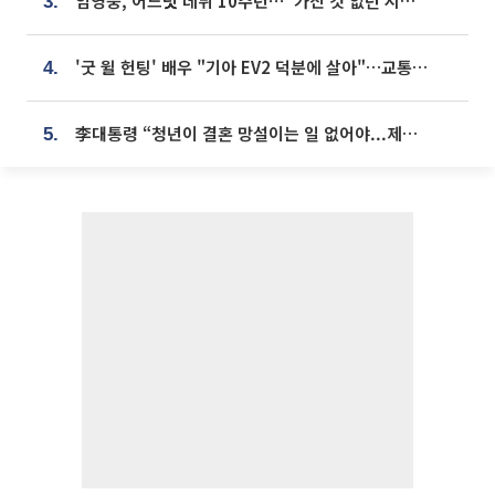
임영웅, 어느덧 데뷔 10주년⋯"가진 것 없던 시절, 내 앞엔 20명의 팬뿐"
3.
'굿 윌 헌팅' 배우 "기아 EV2 덕분에 살아"…교통사고 후 안전성 극찬
4.
李대통령 “청년이 결혼 망설이는 일 없어야...제도상 불이익 조사”
5.