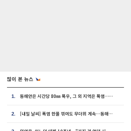
많이 본 뉴스
동해안은 시간당 80㎜ 폭우, 그 외 지역은 폭염…‘극과 극 날씨’
1.
[내일 날씨] 폭염 한풀 꺾여도 무더위 계속⋯동해안 이틀 연속 비
2.