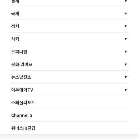
경제
국제
정치
사회
오피니언
문화·라이프
뉴스발전소
이투데이TV
스페셜리포트
Channel 5
위너스IR클럽