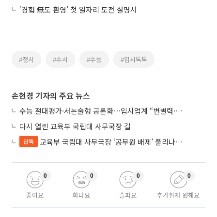
‘경험 無도 환영’ 첫 일자리 도전 설명서
#정시
#수시
#수능
#입시톡톡
손현경 기자의 주요 뉴스
수능 절대평가·서논술형 공론화⋯입시업계 “변별력·사교육 대책 먼저”
다시 열린 교육부 국립대 사무국장 길
교육부 국립대 사무국장 ‘공무원 배제’ 풀리나…응시자격 다시 열렸다
단독
0
0
0
0
좋아요
화나요
슬퍼요
추가취재 원해요