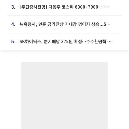
[주간증시전망] 다음주 코스피 6000~7000⋯“外人 수급은 정책이 변수”
3.
뉴욕증시, 연준 금리인상 기대감 꺾이자 상승...S&P500 사상 최고치 [종합]
4.
SK하이닉스, 분기배당 375원 확정…주주환원책 9월로 앞당겨 발표
5.