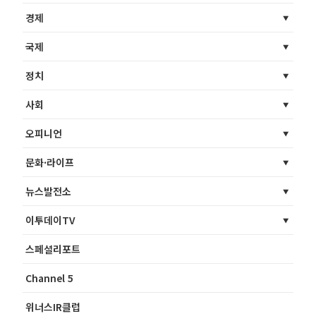
경제
국제
정치
사회
오피니언
문화·라이프
뉴스발전소
이투데이TV
스페셜리포트
Channel 5
위너스IR클럽