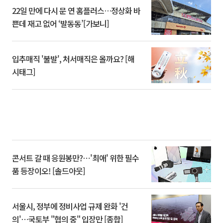
22일 만에 다시 문 연 홈플러스…정상화 바
쁜데 재고 없어 ‘발동동’[가보니]
입추매직 '불발', 처서매직은 올까요? [해
시태그]
콘서트 갈 때 응원봉만?⋯'최애' 위한 필수
품 등장이오! [솔드아웃]
서울시, 정부에 정비사업 규제 완화 '건
의'⋯국토부 "협의 중" 입장만 [종합]