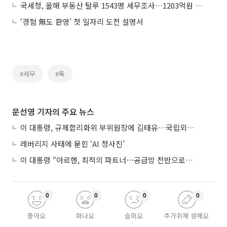
국세청, 올해 부동산 탈루 1543명 세무조사…1203억원 추징
‘경험 無도 환영’ 첫 일자리 도전 설명서
#세무
#톡
문선영 기자의 주요 뉴스
이 대통령, 규제합리화위 부위원장에 김태유…국립외교원장 김흥규
레버리지 사태에 묻힌 ‘AI 청사진’
이 대통령 “아르헨, 최적의 파트너⋯공급망 전반으로 확대”
0
0
0
0
좋아요
화나요
슬퍼요
추가취재 원해요