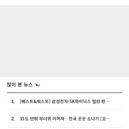
많이 본 뉴스
[베스트&워스트] 삼성전자·SK하이닉스 밀린 한 주…상상인증권은 85% 급등
1.
35도 안팎 무더위 이어져…전국 곳곳 소나기 [오늘 날씨]
2.