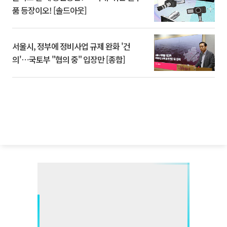
품 등장이오! [솔드아웃]
서울시, 정부에 정비사업 규제 완화 '건
의'⋯국토부 "협의 중" 입장만 [종합]