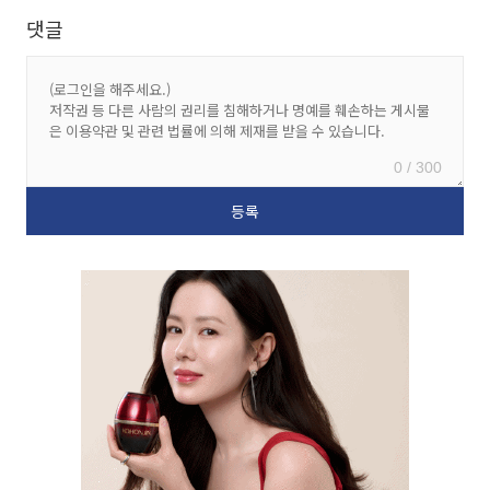
댓글
0 / 300