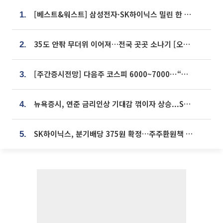
[베스트&워스트] 삼성전자·SK하이닉스 밀린 한 주…상상인증권은 85% 급등
1.
35도 안팎 무더위 이어져…전국 곳곳 소나기 [오늘 날씨]
2.
[주간증시전망] 다음주 코스피 6000~7000⋯“外人 수급은 정책이 변수”
3.
뉴욕증시, 연준 금리인상 기대감 꺾이자 상승...S&P500 사상 최고치 [종합]
4.
SK하이닉스, 분기배당 375원 확정…주주환원책 9월로 앞당겨 발표
5.