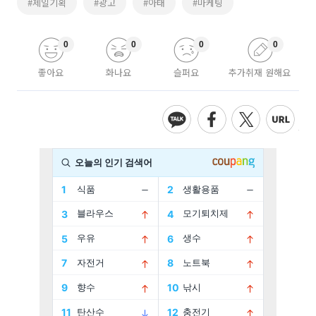
#제일기획
#광고
#아태
#마케팅
0
0
0
0
좋아요
화나요
슬퍼요
추가취재 원해요