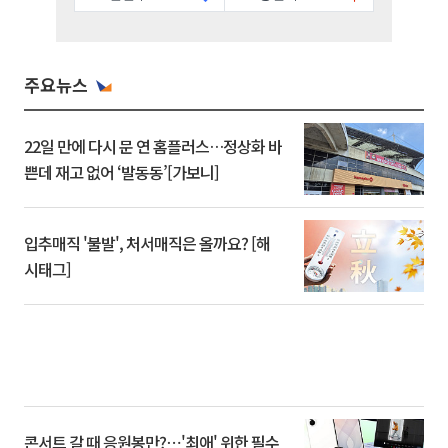
주요뉴스
22일 만에 다시 문 연 홈플러스…정상화 바
쁜데 재고 없어 ‘발동동’[가보니]
입추매직 '불발', 처서매직은 올까요? [해
시태그]
콘서트 갈 때 응원봉만?⋯'최애' 위한 필수