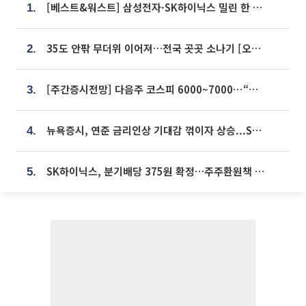
[베스트&워스트] 삼성전자·SK하이닉스 밀린 한 주…상상인증권은 85% 급등
1.
35도 안팎 무더위 이어져…전국 곳곳 소나기 [오늘 날씨]
2.
[주간증시전망] 다음주 코스피 6000~7000⋯“外人 수급은 정책이 변수”
3.
뉴욕증시, 연준 금리인상 기대감 꺾이자 상승...S&P500 사상 최고치 [종합]
4.
SK하이닉스, 분기배당 375원 확정…주주환원책 9월로 앞당겨 발표
5.