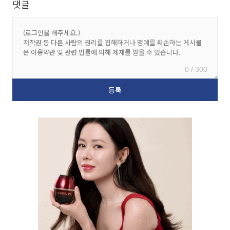
댓글
0 / 300