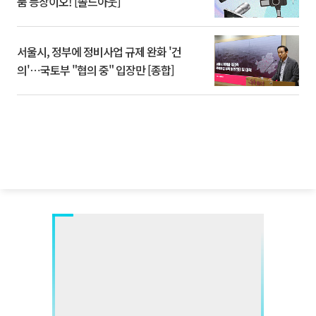
품 등장이오! [솔드아웃]
서울시, 정부에 정비사업 규제 완화 '건
의'⋯국토부 "협의 중" 입장만 [종합]