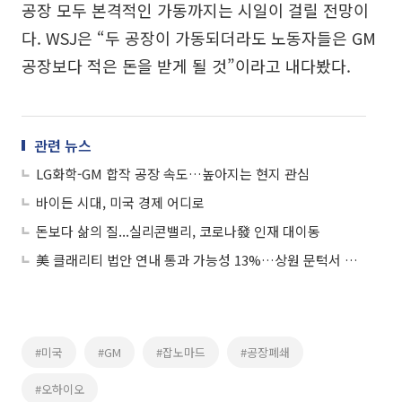
공장 모두 본격적인 가동까지는 시일이 걸릴 전망이
다. WSJ은 “두 공장이 가동되더라도 노동자들은 GM
공장보다 적은 돈을 받게 될 것”이라고 내다봤다.
관련 뉴스
LG화학-GM 합작 공장 속도…높아지는 현지 관심
바이든 시대, 미국 경제 어디로
돈보다 삶의 질...실리콘밸리, 코로나發 인재 대이동
美 클래리티 법안 연내 통과 가능성 13%…상원 문턱서 제동
#미국
#GM
#잡노마드
#공장폐쇄
#오하이오