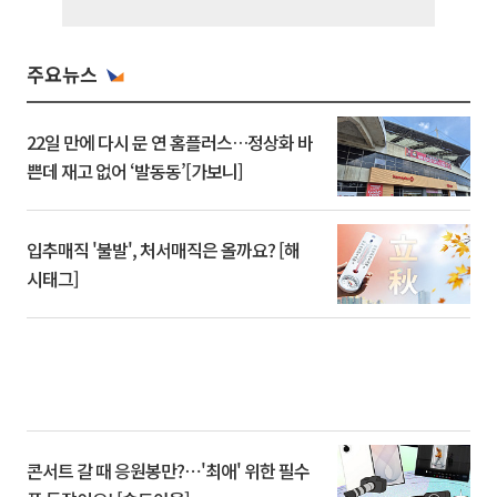
주요뉴스
22일 만에 다시 문 연 홈플러스…정상화 바
쁜데 재고 없어 ‘발동동’[가보니]
입추매직 '불발', 처서매직은 올까요? [해
시태그]
콘서트 갈 때 응원봉만?⋯'최애' 위한 필수