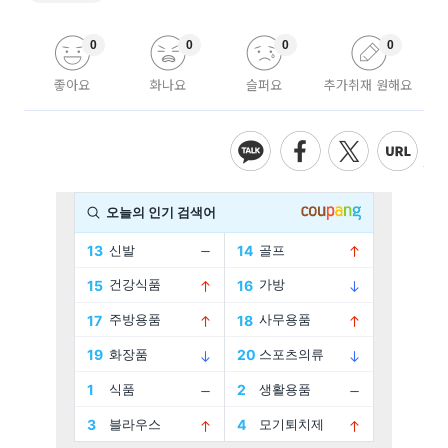
0
0
0
0
좋아요
화나요
슬퍼요
추가취재 원해요