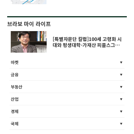
브라보 마이 라이프
[특별자문단 칼럼]100세 고령화 시
대와 평생대학-가재산 피플스그룹
대표
마켓
금융
부동산
산업
경제
국제