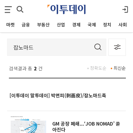
마켓
금융
부동산
산업
경제
국제
정치
사회
검색결과 총
2
건
정확도순
최신순
[이투데이 말투데이] 박면피(剝面皮)/잡노마드족
GM 공장 폐쇄...‘JOB NOMAD’ 쏟
아진다