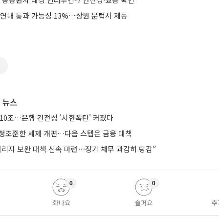
 연내 통과 가능성 13%…상원 문턱서 제동
신
 뉴스
10조…은행 건전성 '시한폭탄' 커졌다
’ 정조준한 세제 개편…다음 스텝은 금융 대책
버리지 보완 대책 신속 마련⋯장기 채무 과감히 탕감”
0
0
화나요
슬퍼요
추