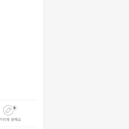
0
가취재 원해요