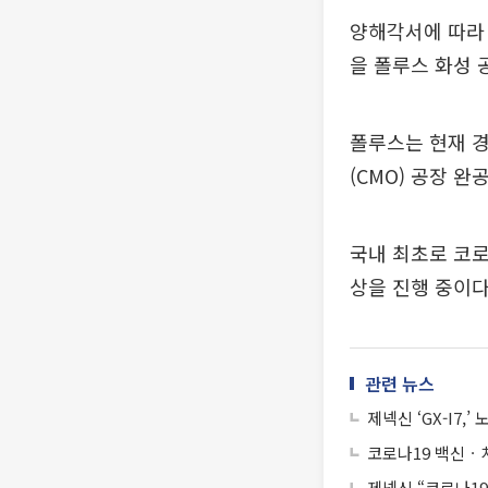
양해각서에 따라 
을 폴루스 화성 
폴루스는 현재 경
(CMO) 공장 완
국내 최초로 코로
상을 진행 중이다
관련 뉴스
제넥신 ‘GX-I7,
코로나19 백신ㆍ
제넥신 “코로나19