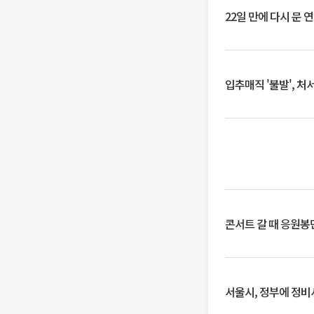
22일 만에 다시 문 
입추매직 '불발', 처
콘서트 갈 때 응원봉만
서울시, 정부에 정비사