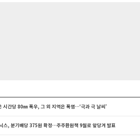
 시간당 80㎜ 폭우, 그 외 지역은 폭염…‘극과 극 날씨’
닉스, 분기배당 375원 확정…주주환원책 9월로 앞당겨 발표