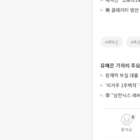
美 클래리티 법안
#제넥신
#백
유혜은 기자의 주요
잠재적 부실 대출 
‘비거주 1주택자
李 “삼전닉스 레
0
좋아요