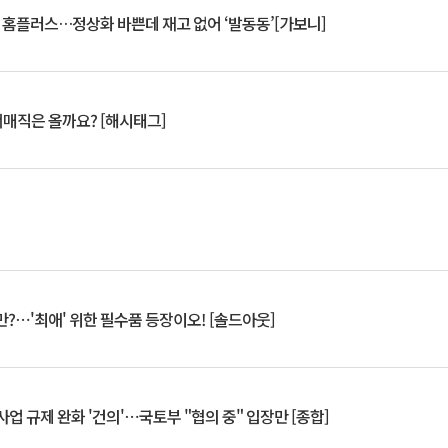
연 홈플러스…정상화 바쁜데 재고 없어 ‘발동동’[가보니]
서매직은 올까요? [해시태그]
?⋯'최애' 위한 필수품 등장이오! [솔드아웃]
업 규제 완화 '건의'⋯국토부 "협의 중" 입장만 [종합]