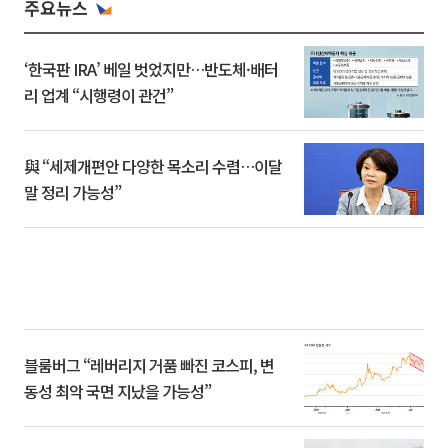
주요뉴스
‘한국판 IRA’ 베일 벗었지만…반도체·배터
리 업계 “시행령이 관건”
與 “세제개편안 다양한 목소리 수렴…이달
말 정리 가능성”
블룸버그 “레버리지 거품 빠진 코스피, 변
동성 최악 국면 지났을 가능성”