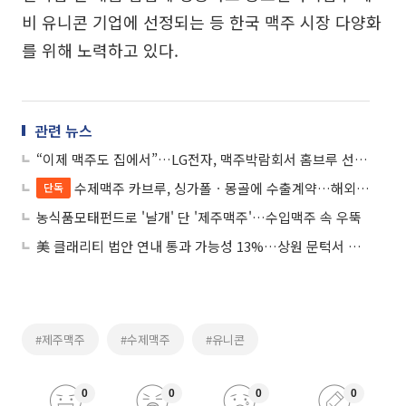
비 유니콘 기업에 선정되는 등 한국 맥주 시장 다양화
를 위해 노력하고 있다.
관련 뉴스
“이제 맥주도 집에서”…LG전자, 맥주박람회서 홈브루 선보여
수제맥주 카브루, 싱가폴ㆍ몽골에 수출계약…해외 진출 '속도'
단독
농식품모태펀드로 '날개' 단 '제주맥주'…수입맥주 속 우뚝
美 클래리티 법안 연내 통과 가능성 13%…상원 문턱서 제동
#제주맥주
#수제맥주
#유니콘
0
0
0
0