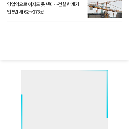
영업익으로 이자도 못 낸다…건설 한계기
업 5년 새 62→173곳