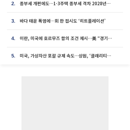
종부세 개편에도…1·3주택 종부세 격차 2028년부터 확대
2.
바다 태운 폭염에…회 한 접시도 ‘히트플레이션’
3.
이란, 미국에 호르무즈 합의 조건 제시…美 “경기 아직 안 끝나” [종합]
4.
미국, 가상자산 포괄 규제 속도…상원, ‘클래리티법’ 9월 절차투표 추진
5.