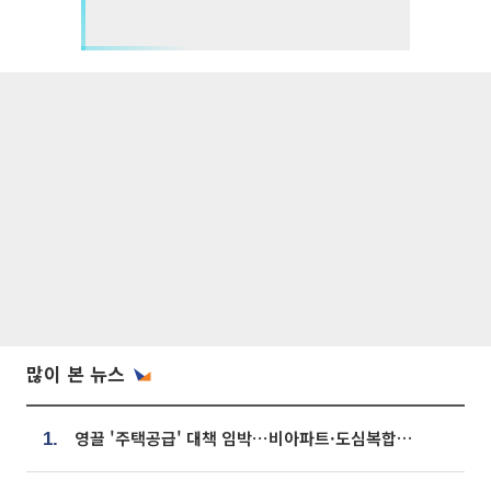
많이 본 뉴스
영끌 '주택공급' 대책 임박⋯비아파트·도심복합까지 총동원
1.