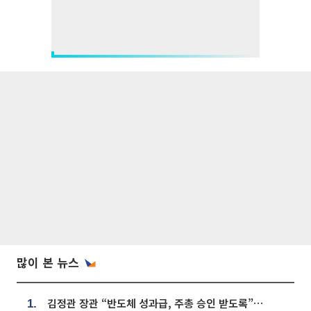
많이 본 뉴스
김정관 장관 “반도체 성과급, 주총 승인 받도록”…상법·자본시장법 개정 시사
1.