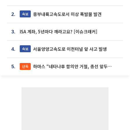
중부내륙고속도로서 미상 폭발물 발견
속보
2.
ISA 계좌, 5년마다 깨라고요? [이슈크래커]
3.
서울양양고속도로 이천터널 앞 사고 발생
속보
4.
하마스 “네타냐후 합의안 거절, 총선 앞두고 시간 끌기”
단독
5.