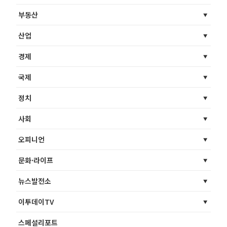
부동산
산업
경제
국제
정치
사회
오피니언
문화·라이프
뉴스발전소
이투데이TV
스페셜리포트