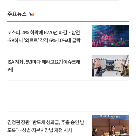
주요뉴스
코스피, 4% 하락에 6270선 마감…삼전
·SK하닉 '와르르' 각각 6%·10%대 급락
ISA 계좌, 5년마다 깨라고요? [이슈크래
커]
김정관 장관 “반도체 성과급, 주총 승인 받
도록”…상법·자본시장법 개정 시사