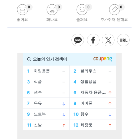
0
0
0
0
좋아요
화나요
슬퍼요
추가취재 원해요