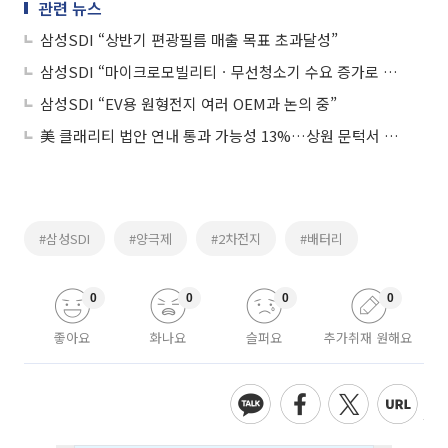
관련 뉴스
삼성SDI “상반기 편광필름 매출 목표 초과달성”
삼성SDI “마이크로모빌리티ㆍ무선청소기 수요 증가로 원형전지 사업 호조”
삼성SDI “EV용 원형전지 여러 OEM과 논의 중”
美 클래리티 법안 연내 통과 가능성 13%…상원 문턱서 제동
#삼성SDI
#양극제
#2차전지
#배터리
0
0
0
0
좋아요
화나요
슬퍼요
추가취재 원해요