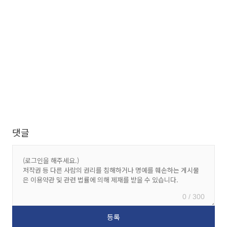
댓글
0 / 300