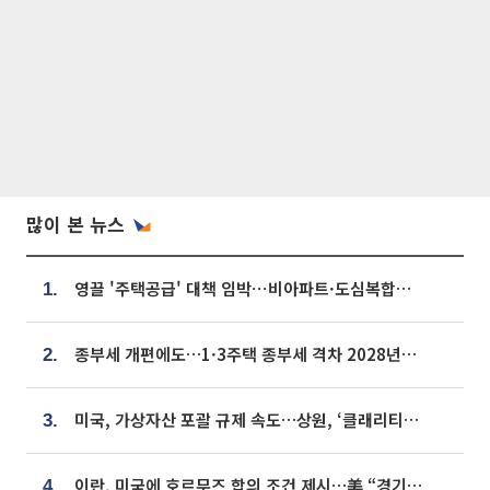
많이 본 뉴스
영끌 '주택공급' 대책 임박⋯비아파트·도심복합까지 총동원
1.
종부세 개편에도…1·3주택 종부세 격차 2028년부터 확대
2.
미국, 가상자산 포괄 규제 속도…상원, ‘클래리티법’ 9월 절차투표 추진
3.
이란, 미국에 호르무즈 합의 조건 제시…美 “경기 아직 안 끝나” [종합]
4.