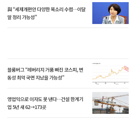
與 “세제개편안 다양한 목소리 수렴…이달
말 정리 가능성”
블룸버그 “레버리지 거품 빠진 코스피, 변
동성 최악 국면 지났을 가능성”
영업익으로 이자도 못 낸다…건설 한계기
업 5년 새 62→173곳