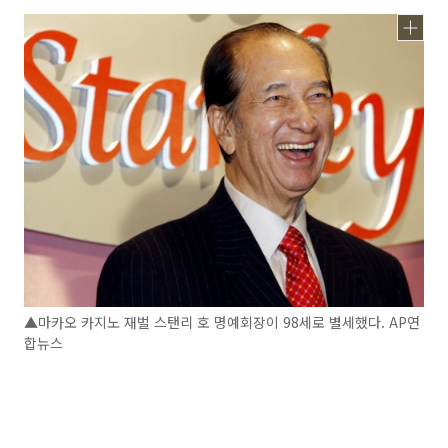
▲마카오 카지노 재벌 스탠리 호 명예회장이 98세로 별세했다. AP연
합뉴스