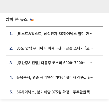
많이 본 뉴스
[베스트&워스트] 삼성전자·SK하이닉스 밀린 한 주…상상인증권은 85% 급등
1.
35도 안팎 무더위 이어져…전국 곳곳 소나기 [오늘 날씨]
2.
[주간증시전망] 다음주 코스피 6000~7000⋯“外人 수급은 정책이 변수”
3.
뉴욕증시, 연준 금리인상 기대감 꺾이자 상승...S&P500 사상 최고치 [종합]
4.
SK하이닉스, 분기배당 375원 확정…주주환원책 9월로 앞당겨 발표
5.