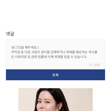
댓글
0 / 300