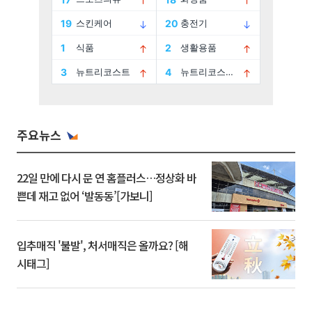
주요뉴스
22일 만에 다시 문 연 홈플러스…정상화 바
쁜데 재고 없어 ‘발동동’[가보니]
입추매직 '불발', 처서매직은 올까요? [해
시태그]