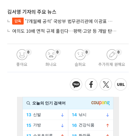
김서영 기자의 주요 뉴스
'7개월째 공석' 국방부 법무관리관에 이광표 변호사 내정
단독
여의도 10배 면적 규제 풀린다…평택·고양 등 개발 탄력 기대
0
0
0
0
좋아요
화나요
슬퍼요
추가취재 원해요