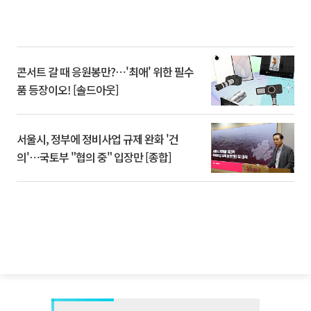
콘서트 갈 때 응원봉만?⋯'최애' 위한 필수
품 등장이오! [솔드아웃]
서울시, 정부에 정비사업 규제 완화 '건
의'⋯국토부 "협의 중" 입장만 [종합]