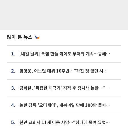
많이 본 뉴스
[내일 날씨] 폭염 한풀 꺾여도 무더위 계속⋯동해안 이틀 연속 비
1.
임영웅, 어느덧 데뷔 10주년⋯"가진 것 없던 시절, 내 앞엔 20명의 팬뿐"
2.
김희철, '뒤집힌 태극기' 지적 후 정치색 논란…"좌우 떠나 우리나라 국기"
3.
놀란 감독 '오디세이', 개봉 4일 만에 100만 돌파⋯'왕사남' 보다 빠르다
4.
천안 교회서 11세 아동 사망…“침대에 묶여 있었다” 진술 확보
5.