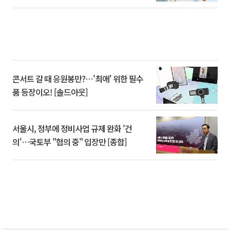
콘서트 갈 때 응원봉만?⋯'최애' 위한 필수
품 등장이오! [솔드아웃]
서울시, 정부에 정비사업 규제 완화 '건
의'⋯국토부 "협의 중" 입장만 [종합]