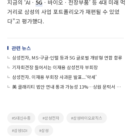
지금의 ‘AIㆍ
5G
ㆍ바이오ㆍ전장부품’ 등 4대 미래 먹
거리로 삼성의 사업 포트폴리오가 재편될 수 있었
다”고 평가했다.
관련 뉴스
삼성전자, MS-구글-인텔 등과 5G 글로벌 개방형 연합 합류
기자회견장 들어서는 이재용 삼성전자 부회장
삼성전자. 이재용 부회장 사과문 발표...‘약세’
美 클래리티 법안 연내 통과 가능성 13%…상원 문턱서 제동
#5대신수종
#삼성전자
#삼성바이오로직스
#삼성SDI
#삼성