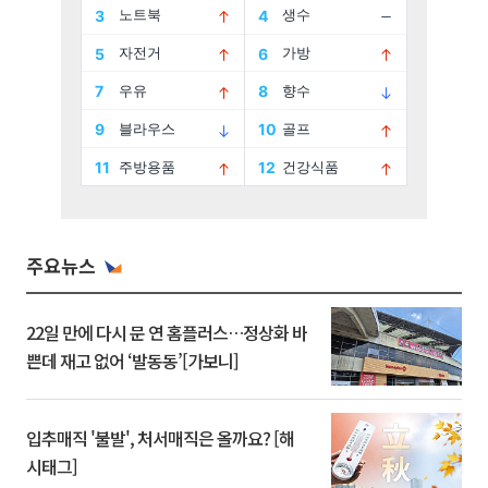
주요뉴스
22일 만에 다시 문 연 홈플러스…정상화 바
쁜데 재고 없어 ‘발동동’[가보니]
입추매직 '불발', 처서매직은 올까요? [해
시태그]