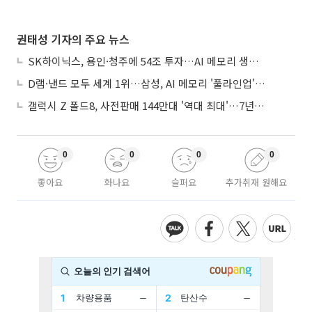
권태성 기자의 주요 뉴스
SK하이닉스, 용인·청주에 54조 투자…AI 메모리 생산기지 키운다
D램·낸드 모두 세계 1위…삼성, AI 메모리 '풀라인업'으로 승부
갤럭시 Z 폴드8, 사전판매 144만대 '역대 최대'…7년만에 갤노트10 기록 넘어
0
0
0
0
좋아요
화나요
슬퍼요
추가취재 원해요