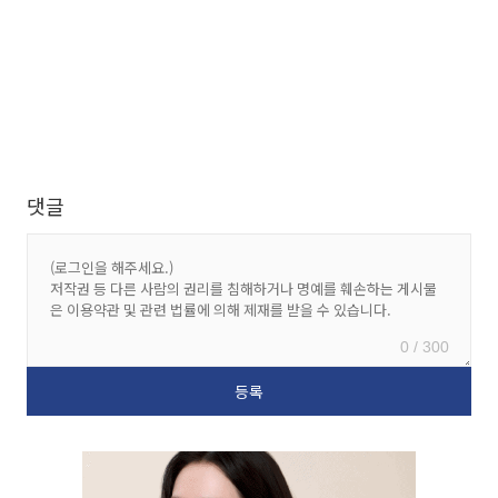
댓글
0 / 300