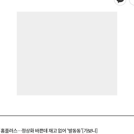
연 홈플러스…정상화 바쁜데 재고 없어 ‘발동동’[가보니]