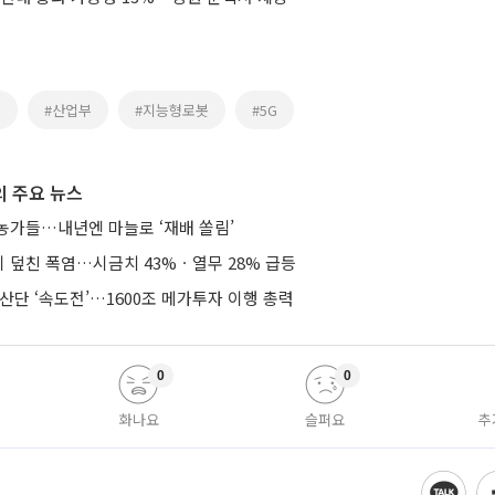
면
#산업부
#지능형로봇
#5G
 주요 뉴스
농가들…내년엔 마늘로 ‘재배 쏠림’
 덮친 폭염…시금치 43%ㆍ열무 28% 급등
산단 ‘속도전’…1600조 메가투자 이행 총력
0
0
화나요
슬퍼요
추