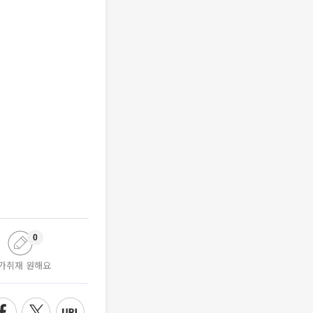
0
가취재 원해요