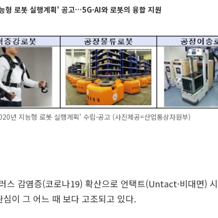
지능형 로봇 실행계획' 공고…5G·AI와 로봇의 융합 지원
2020년 지능형 로봇 실행계획' 수립·공고 (사진제공=산업통상자원부)
스 감염증(코로나19) 확산으로 언택트(Untact·비대면) 
관심이 그 어느 때 보다 고조되고 있다.