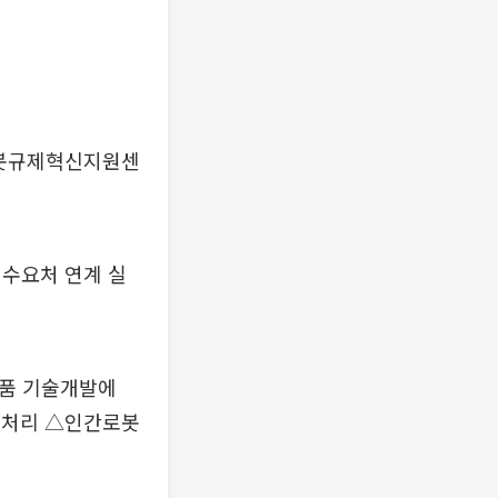
로봇규제혁신지원센
 수요처 연계 실
부품 기술개발에
보 처리 △인간로봇