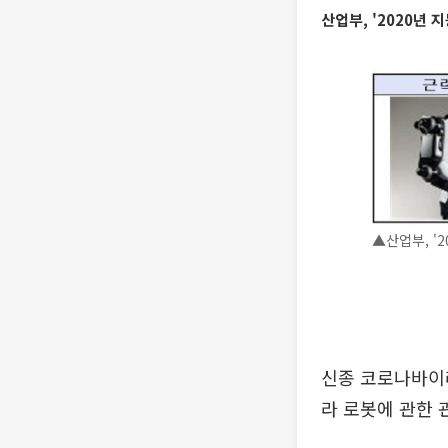
산업부, '2020년 
▲산업부, '
신종 코로나바이러
라 로봇에 관한 