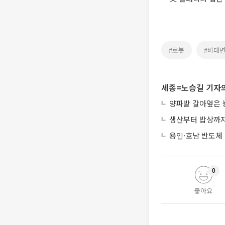
#로봇
#비대
세종=노승길 기자의
양파밭 갈아엎은 
생산부터 밥상까지
용인·호남 반도체 
0
좋아요