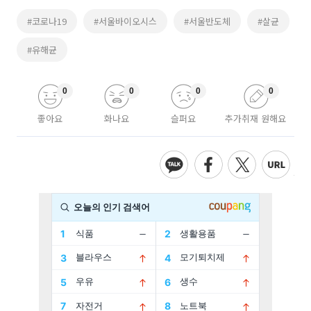
#코로나19
#서울바이오시스
#서울반도체
#살균
#유해균
0
0
0
0
좋아요
화나요
슬퍼요
추가취재 원해요