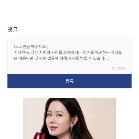
댓글
0 / 300