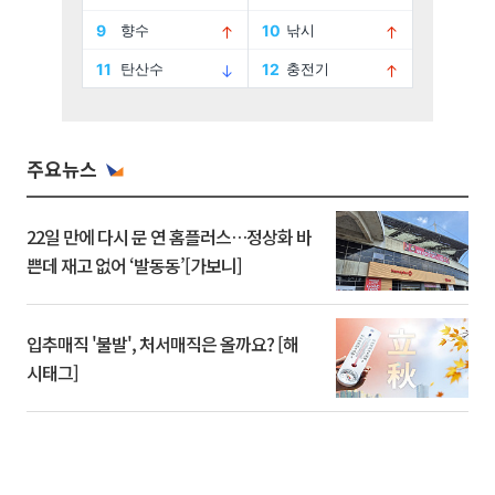
주요뉴스
22일 만에 다시 문 연 홈플러스…정상화 바
쁜데 재고 없어 ‘발동동’[가보니]
입추매직 '불발', 처서매직은 올까요? [해
시태그]