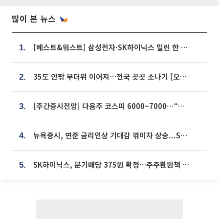
많이 본 뉴스
[베스트&워스트] 삼성전자·SK하이닉스 밀린 한 주…상상인증권은 85% 급등
1.
35도 안팎 무더위 이어져…전국 곳곳 소나기 [오늘 날씨]
2.
[주간증시전망] 다음주 코스피 6000~7000⋯“外人 수급은 정책이 변수”
3.
뉴욕증시, 연준 금리인상 기대감 꺾이자 상승...S&P500 사상 최고치 [종합]
4.
SK하이닉스, 분기배당 375원 확정…주주환원책 9월로 앞당겨 발표
5.