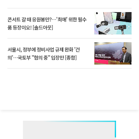
콘서트 갈 때 응원봉만?⋯'최애' 위한 필수
품 등장이오! [솔드아웃]
서울시, 정부에 정비사업 규제 완화 '건
의'⋯국토부 "협의 중" 입장만 [종합]