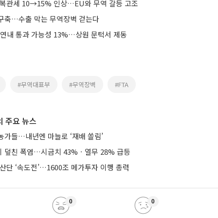
복관세 10→15% 인상…EU와 무역 갈등 고조
구축…수출 막는 무역장벽 걷는다
 연내 통과 가능성 13%…상원 문턱서 제동
#무역대표부
#무역장벽
#FTA
 주요 뉴스
농가들…내년엔 마늘로 ‘재배 쏠림’
 덮친 폭염…시금치 43%ㆍ열무 28% 급등
산단 ‘속도전’…1600조 메가투자 이행 총력
0
0