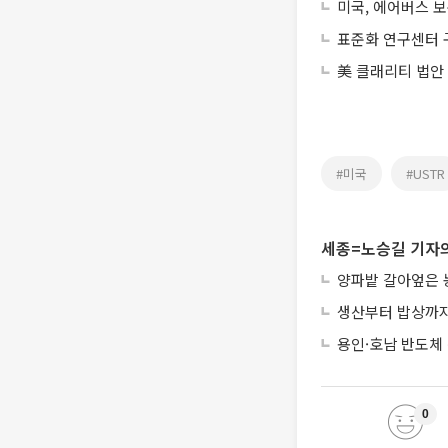
미국, 에어버스 보
표준화 연구센터 
美 클래리티 법안
#미국
#USTR
세종=노승길 기자의
양파밭 갈아엎은 
생산부터 밥상까지
용인·호남 반도체 
0