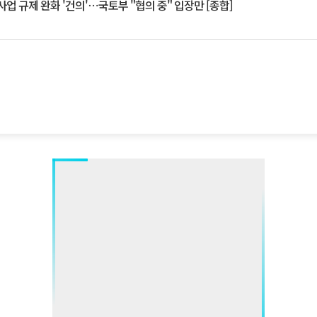
업 규제 완화 '건의'⋯국토부 "협의 중" 입장만 [종합]