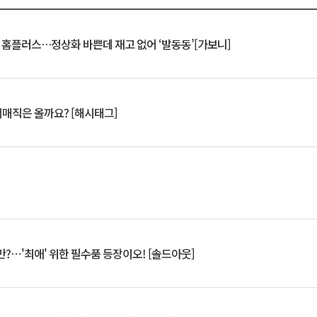
연 홈플러스…정상화 바쁜데 재고 없어 ‘발동동’[가보니]
서매직은 올까요? [해시태그]
?⋯'최애' 위한 필수품 등장이오! [솔드아웃]