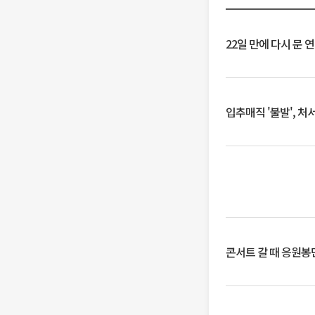
22일 만에 다시 문 
입추매직 '불발', 처
콘서트 갈 때 응원봉만