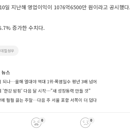
0일 지난해 영업이익이 1076억6500만 원이라고 공시했다
6.7% 증가한 수치다.
롯데칠성우
 뉴스
노멀 되나…올해 열대야 역대 1위·폭염일수 평년 3배 넘어
'한강 밤핑' 다음 달 시작⋯"새 성장동력 만들 것"
향에 펄펄 끓는 주말…다음 주 서울 포함 서쪽이 더 덥다
0
0