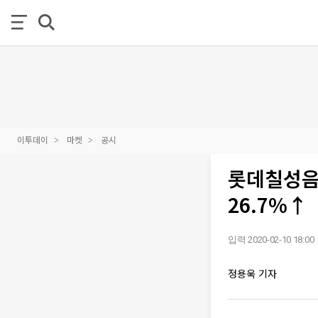
이투데이
마켓
공시
롯데칠성음
26.7%↑
입력 2020-02-10 18:00
정용욱 기자