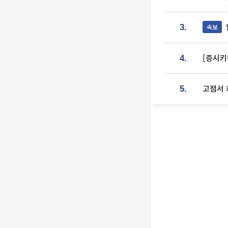
속보
3.
[증시키
4.
고점서 
5.