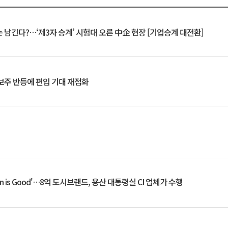
 남긴다?…‘제3자 승계’ 시험대 오른 中企 현장 [기업승계 대전환]
후보주 반등에 편입 기대 재점화
an is Good'…8억 도시브랜드, 용산 대통령실 CI 업체가 수행