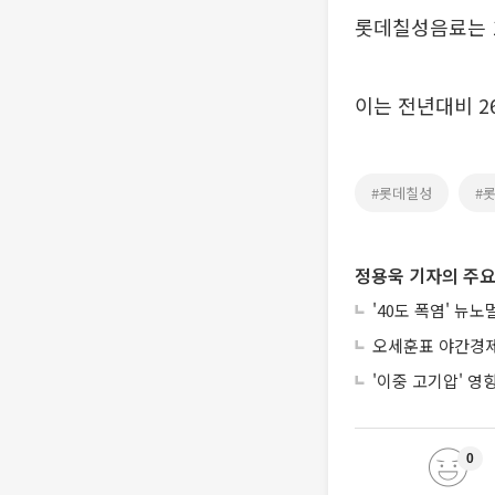
롯데칠성음료는 1
이는 전년대비 2
#롯데칠성
#
정용욱 기자의 주요
'40도 폭염' 뉴
오세훈표 야간경제 
'이중 고기압' 영
0