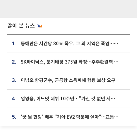
많이 본 뉴스
동해안은 시간당 80㎜ 폭우, 그 외 지역은 폭염…‘극과 극 날씨’
1.
SK하이닉스, 분기배당 375원 확정…주주환원책 9월로 앞당겨 발표
2.
이남오 함평군수, 군공항 소음피해 함평 보상 요구
3.
임영웅, 어느덧 데뷔 10주년⋯"가진 것 없던 시절, 내 앞엔 20명의 팬뿐"
4.
'굿 윌 헌팅' 배우 "기아 EV2 덕분에 살아"…교통사고 후 안전성 극찬
5.