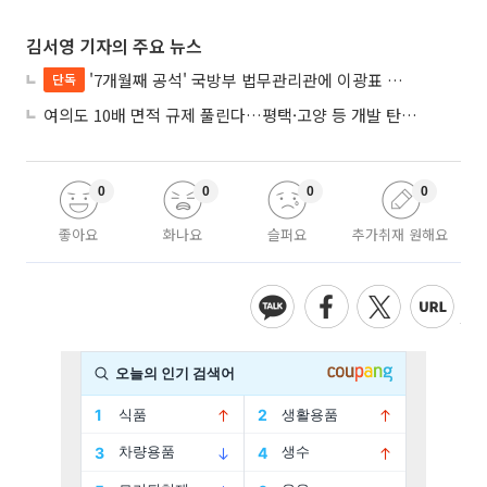
김서영 기자의 주요 뉴스
'7개월째 공석' 국방부 법무관리관에 이광표 변호사 내정
단독
여의도 10배 면적 규제 풀린다…평택·고양 등 개발 탄력 기대
0
0
0
0
좋아요
화나요
슬퍼요
추가취재 원해요