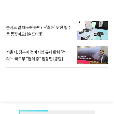
콘서트 갈 때 응원봉만?⋯'최애' 위한 필수
품 등장이오! [솔드아웃]
서울시, 정부에 정비사업 규제 완화 '건
의'⋯국토부 "협의 중" 입장만 [종합]