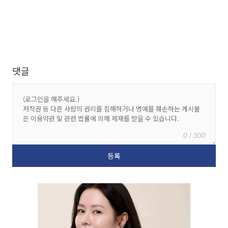
댓글
0 / 300