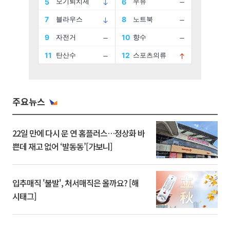
주요뉴스
22일 만에 다시 문 연 홈플러스…정상화 바
쁜데 재고 없어 ‘발동동’[가보니]
입추매직 '불발', 처서매직은 올까요? [해
시태그]