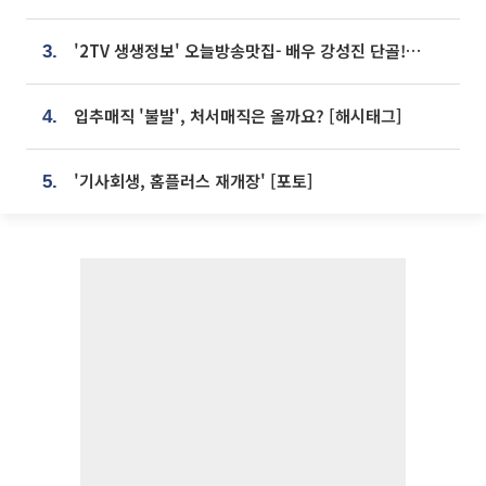
'2TV 생생정보' 오늘방송맛집- 배우 강성진 단골! 쌀국수ㆍ푸팟퐁 커리 맛집 '블○○○'
3.
입추매직 '불발', 처서매직은 올까요? [해시태그]
4.
'기사회생, 홈플러스 재개장' [포토]
5.