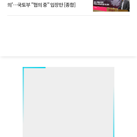
의'⋯국토부 "협의 중" 입장만 [종합]