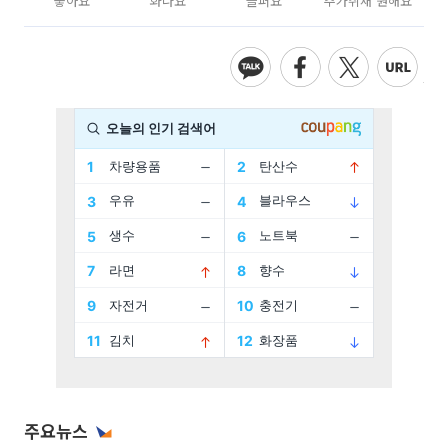
좋아요
화나요
슬퍼요
추가취재 원해요
주요뉴스