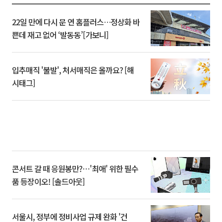
22일 만에 다시 문 연 홈플러스…정상화 바
쁜데 재고 없어 ‘발동동’[가보니]
입추매직 '불발', 처서매직은 올까요? [해
시태그]
콘서트 갈 때 응원봉만?⋯'최애' 위한 필수
품 등장이오! [솔드아웃]
서울시, 정부에 정비사업 규제 완화 '건