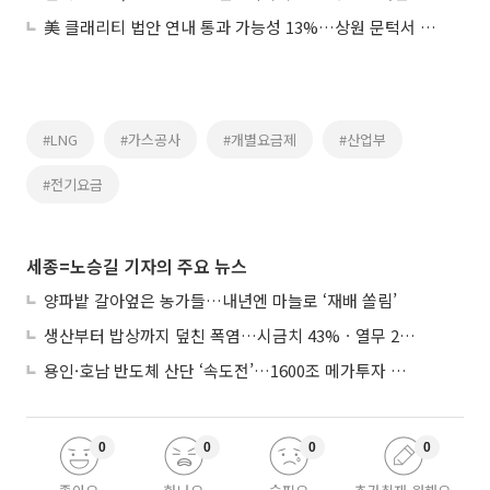
美 클래리티 법안 연내 통과 가능성 13%…상원 문턱서 제동
#LNG
#가스공사
#개별요금제
#산업부
#전기요금
세종=노승길 기자의 주요 뉴스
양파밭 갈아엎은 농가들…내년엔 마늘로 ‘재배 쏠림’
생산부터 밥상까지 덮친 폭염…시금치 43%ㆍ열무 28% 급등
용인·호남 반도체 산단 ‘속도전’…1600조 메가투자 이행 총력
0
0
0
0