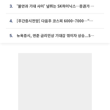
'불안과 기대 사이' 널뛰는 SK하이닉스…증권가 "HBM4·LTA 기반 펀터멘털 견고"
3.
[주간증시전망] 다음주 코스피 6000~7000⋯“外人 수급은 정책이 변수”
4.
뉴욕증시, 연준 금리인상 기대감 꺾이자 상승...S&P500 사상 최고치 [종합]
5.