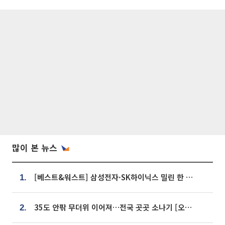
많이 본 뉴스
[베스트&워스트] 삼성전자·SK하이닉스 밀린 한 주…상상인증권은 85% 급등
1.
35도 안팎 무더위 이어져…전국 곳곳 소나기 [오늘 날씨]
2.