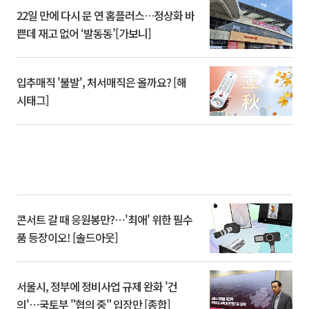
22일 만에 다시 문 연 홈플러스…정상화 바
쁜데 재고 없어 ‘발동동’[가보니]
입추매직 '불발', 처서매직은 올까요? [해
시태그]
콘서트 갈 때 응원봉만?⋯'최애' 위한 필수
품 등장이오! [솔드아웃]
서울시, 정부에 정비사업 규제 완화 '건
의'⋯국토부 "협의 중" 입장만 [종합]