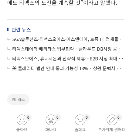
에도 티맥스의 도전을 계속할 것”이라고 말했다.
관련 뉴스
SGA솔루션즈-티맥스오에스-에스엔에이, 토종 IT 업체들 맞손
티맥스데이터·베리타스 업무협약…클라우드 DB시장 공략 박차
티맥스오에스, 휴네시온과 전략적 제휴…B2B 시장 확대 집중
美 클래리티 법안 연내 통과 가능성 13%…상원 문턱서 제동
#티맥스
0
0
0
0
좋아요
화나요
슬퍼요
추가취재 원해요