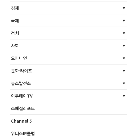
경제
국제
정치
사회
오피니언
문화·라이프
뉴스발전소
이투데이TV
스페셜리포트
Channel 5
위너스IR클럽