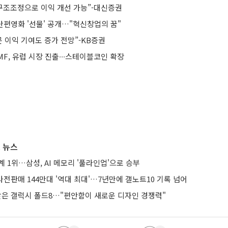
 구조조정으로 이익 개선 가능”-대신증권
단편영화 '선물' 공개…"혁신창업의 꿈"
 이익 기여도 증가 전망”-KB증권
F, 유럽 시장 진출∙∙∙스테이블코인 확장
 뉴스
계 1위…삼성, AI 메모리 '풀라인업'으로 승부
 사전판매 144만대 '역대 최대'…7년만에 갤노트10 기록 넘어
 받은 갤럭시 폴드8…"편안함이 새로운 디자인 경쟁력"