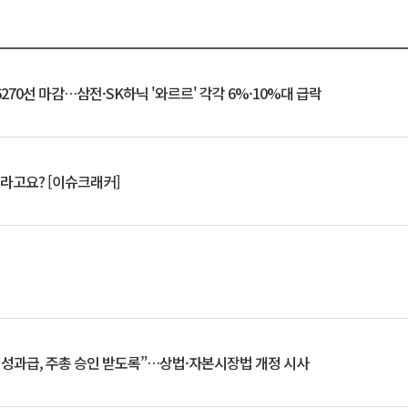
6270선 마감…삼전·SK하닉 '와르르' 각각 6%·10%대 급락
 깨라고요? [이슈크래커]
 성과급, 주총 승인 받도록”…상법·자본시장법 개정 시사