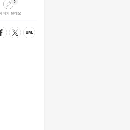
0
가취재 원해요