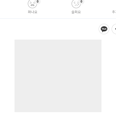
0
0
화나요
슬퍼요
추