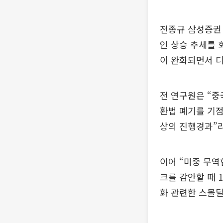
전종규 삼성증권
인 상승 추세를 
이 완화되면서 디
전 연구원은 “중
환법 폐기를 기점
상의 진행경과”라
이어 “미중 무
크를 감안할 때 
화 관련한 스몰딜