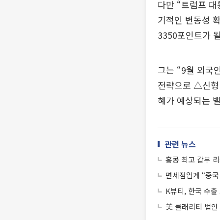
다만 “트럼프 대
기적인 변동성 
3350포인트가 
그는 “9월 외국
전략으로 △신형
혜가 예상되는 
관련 뉴스
홍콩 최고 갑부 리
면세점업계 “중국 
K뷰티, 한국 수출
美 클래리티 법안