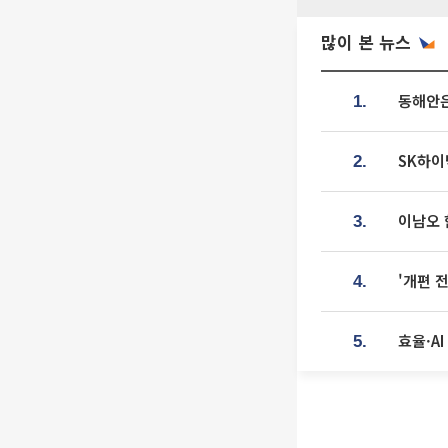
많이 본 뉴스
동해안은
1.
SK하이
2.
이남오 
3.
'개편 
4.
효율·A
5.