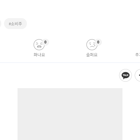
#소비주
0
0
화나요
슬퍼요
추