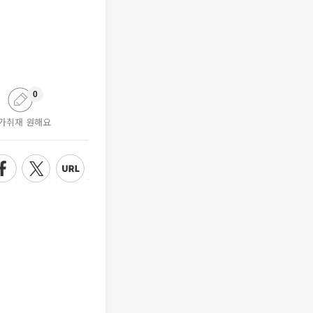
0
가취재 원해요