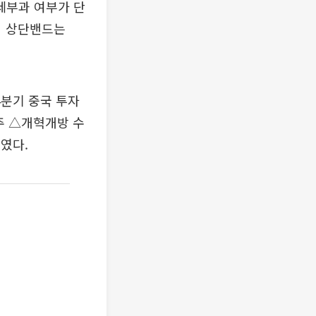
세부과 여부가 단
의 상단밴드는
4분기 중국 투자
주 △개혁개방 수
였다.