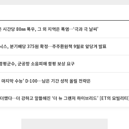
 시간당 80㎜ 폭우, 그 외 지역은 폭염…‘극과 극 날씨’
닉스, 분기배당 375원 확정…주주환원책 9월로 앞당겨 발표
함평군수, 군공항 소음피해 함평 보상 요구
전 마지막 수능' D-100⋯남은 기간 성적 올릴 전략은
I 더했다…더 강하고 알뜰해진 ‘더 뉴 그랜저 하이브리드’ [ET의 모빌리티