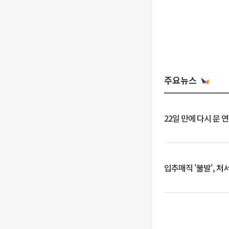
주요뉴스
22일 만에 다시 문 
입추매직 '불발', 처