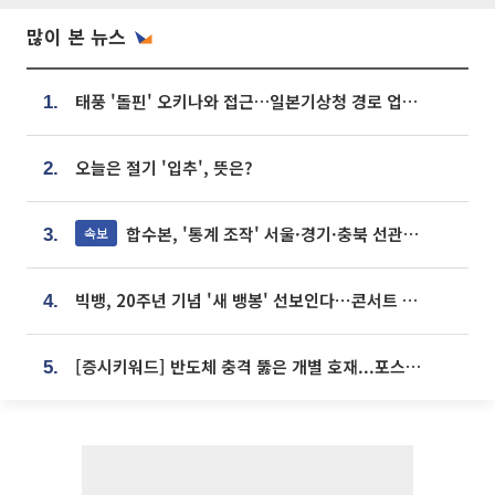
많이 본 뉴스
태풍 '돌핀' 오키나와 접근…일본기상청 경로 업데이트
1.
오늘은 절기 '입추', 뜻은?
2.
합수본, '통계 조작' 서울·경기·충북 선관위 등 추가 압수수색
속보
3.
빅뱅, 20주년 기념 '새 뱅봉' 선보인다⋯콘서트 앞두고 팝업 개최
4.
[증시키워드] 반도체 충격 뚫은 개별 호재...포스코퓨처엠·에코프로·한화솔루션 '눈길'
5.