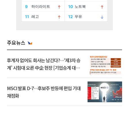
주요뉴스
후계자 없어도 회사는 남긴다?…‘제3자 승
계’ 시험대 오른 中企 현장 [기업승계 대전
환]
MSCI 발표 D-7…후보주 반등에 편입 기대
재점화