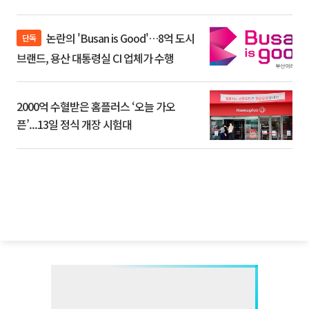
논란의 'Busan is Good'…8억 도시
단독
브랜드, 용산 대통령실 CI 업체가 수행
2000억 수혈받은 홈플러스 ‘오늘 가오
픈’...13일 정식 개장 시험대