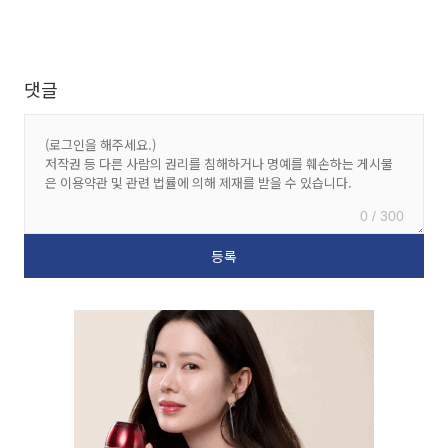
댓글
0 / 300