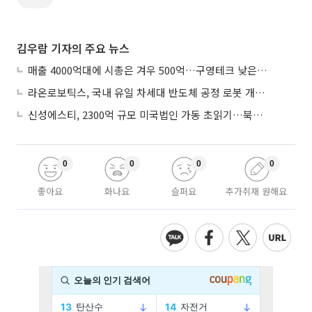
김우람 기자의 주요 뉴스
매출 4000억대에 시총은 겨우 500억…구영테크 낮은 몸값에 저가 승계 마무리
라온로보틱스, 국내 유일 차세대 반도체 공정 로봇 개발 ‘고객사 테스트 진행’
신성에스티, 2300억 규모 미국법인 가동 초읽기…북미 ESS 공략 본격화
0
0
0
0
좋아요
화나요
슬퍼요
추가취재 원해요