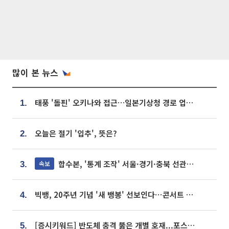
많이 본 뉴스
태풍 '돌핀' 오키나와 접근…일본기상청 경로 업데이트
1.
오늘은 절기 '입추', 뜻은?
2.
합수본, '통계 조작' 서울·경기·충북 선관위 등 추가 압수수색
속보
3.
빅뱅, 20주년 기념 '새 뱅봉' 선보인다⋯콘서트 앞두고 팝업 개최
4.
[증시키워드] 반도체 충격 뚫은 개별 호재...포스코퓨처엠·에코프로·한화솔루션 '눈길'
5.