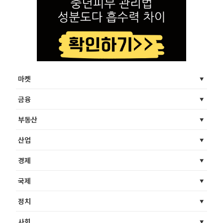
마켓
금융
부동산
산업
경제
국제
정치
사회