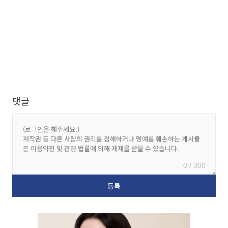
댓글
0 / 300