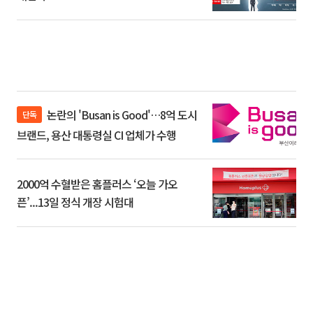
논란의 'Busan is Good'…8억 도시
단독
브랜드, 용산 대통령실 CI 업체가 수행
2000억 수혈받은 홈플러스 ‘오늘 가오
픈’...13일 정식 개장 시험대