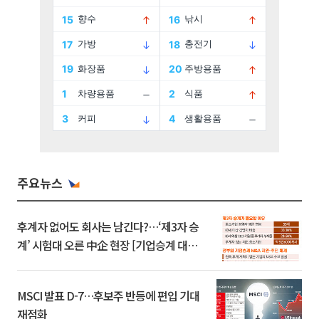
주요뉴스
후계자 없어도 회사는 남긴다?…‘제3자 승
계’ 시험대 오른 中企 현장 [기업승계 대전
환]
MSCI 발표 D-7…후보주 반등에 편입 기대
재점화