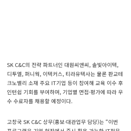
SK C&C의 전략 파트너인 대원씨앤씨, 솔빛아이텍,
디투엘, 퍼니웍, 이텍커스, 티라유텍사는 물론 판교테
크노밸리 소재 주요 IT기업 등이 참여해 교육 이수 후
인턴쉽 기회를 부여하며, 기업별 면접·평가에 따라 우
수 수료자를 채용할 예정이다.
고창국 SK C&C 상무(홍보·대관업무 담당)는 “이번
프로그램은 기업 현장에서 즉시 활용 가능한 IT전문