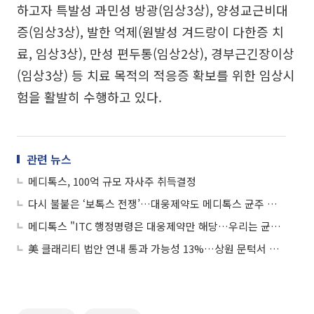
하고자 특발성 과민성 방광(임상3상), 양성교근비대
증(임상3상), 발한 억제(원발성 겨드랑이 다한증 치
료, 임상3상), 만성 편두통(임상2상), 경부근긴장이상
(임상3상) 등 치료 목적의 적응증 확보를 위한 임상시
험을 활발히 수행하고 있다.
관련 뉴스
메디톡스, 100억 규모 자사주 취득결정
다시 불붙은 ‘보톡스 전쟁’…대웅제약도 메디톡스 균주 제공 요구 '맞불'
메디톡스 "ITC 행정명령은 대웅제약만 해당…우리는 균주 제공 의무 없어"
美 클래리티 법안 연내 통과 가능성 13%…상원 문턱서 제동