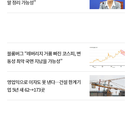
말 정리 가능성”
블룸버그 “레버리지 거품 빠진 코스피, 변
동성 최악 국면 지났을 가능성”
영업익으로 이자도 못 낸다…건설 한계기
업 5년 새 62→173곳