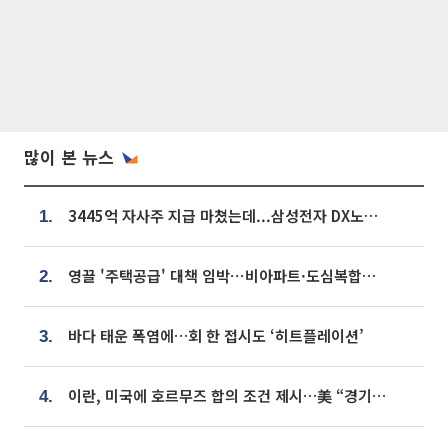
많이 본 뉴스
3445억 자사주 지급 마쳤는데...삼성전자 DX노조, 뒤늦은 '떼쓰기 집회'
1.
영끌 '주택공급' 대책 임박⋯비아파트·도심복합까지 총동원
2.
바다 태운 폭염에…회 한 접시도 ‘히트플레이션’
3.
이란, 미국에 호르무즈 합의 조건 제시…美 “경기 아직 안 끝나” [종합]
4.