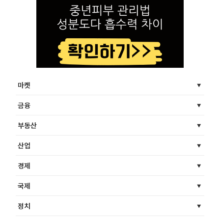
마켓
금융
부동산
산업
경제
국제
정치