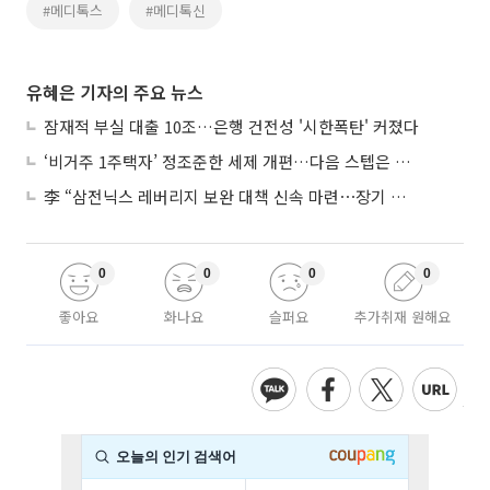
#메디톡스
#메디톡신
유혜은 기자의 주요 뉴스
잠재적 부실 대출 10조…은행 건전성 '시한폭탄' 커졌다
‘비거주 1주택자’ 정조준한 세제 개편…다음 스텝은 금융 대책
李 “삼전닉스 레버리지 보완 대책 신속 마련⋯장기 채무 과감히 탕감”
0
0
0
0
좋아요
화나요
슬퍼요
추가취재 원해요