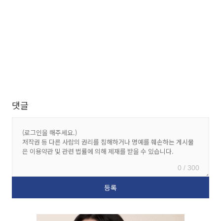
댓글
0 / 300