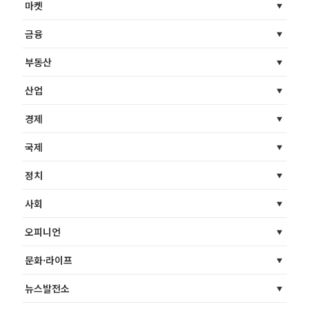
마켓
금융
부동산
산업
경제
국제
정치
사회
오피니언
문화·라이프
뉴스발전소