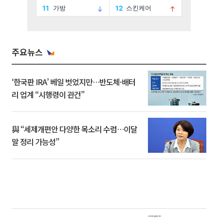
주요뉴스
‘한국판 IRA’ 베일 벗었지만…반도체·배터
리 업계 “시행령이 관건”
與 “세제개편안 다양한 목소리 수렴…이달
말 정리 가능성”