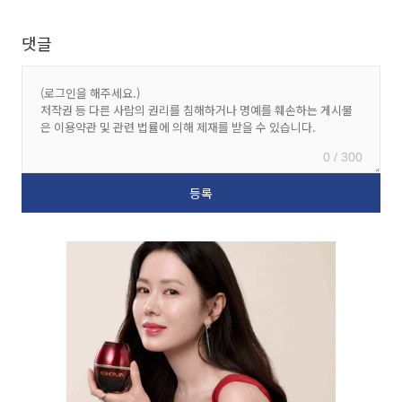
댓글
0 / 300