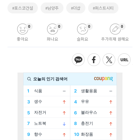
#포스코건설
#남양주
#더샵
#퍼스트시티
0
0
0
0
좋아요
화나요
슬퍼요
추가취재 원해요