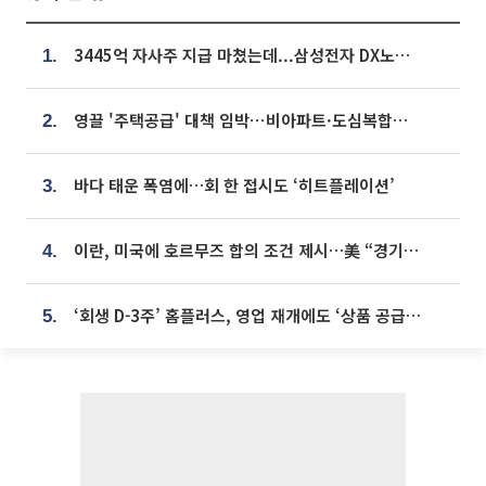
3445억 자사주 지급 마쳤는데...삼성전자 DX노조, 뒤늦은 '떼쓰기 집회'
1.
영끌 '주택공급' 대책 임박⋯비아파트·도심복합까지 총동원
2.
바다 태운 폭염에…회 한 접시도 ‘히트플레이션’
3.
이란, 미국에 호르무즈 합의 조건 제시…美 “경기 아직 안 끝나” [종합]
4.
‘회생 D-3주’ 홈플러스, 영업 재개에도 ‘상품 공급망’ 복구가 생존 관건
5.