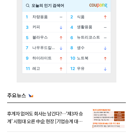
주요뉴스
후계자 없어도 회사는 남긴다?…‘제3자 승
계’ 시험대 오른 中企 현장 [기업승계 대전
환]