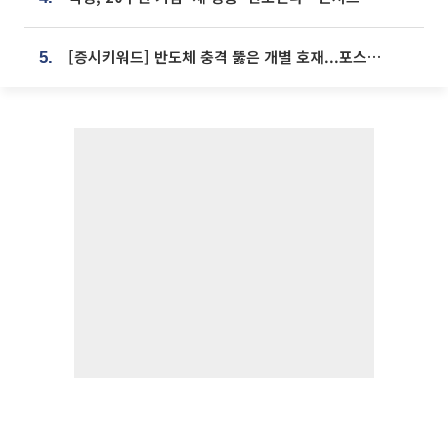
[증시키워드] 반도체 충격 뚫은 개별 호재...포스코퓨처엠·에코프로·한화솔루션 '눈길'
5.