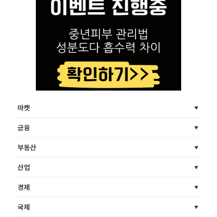
마켓
금융
부동산
산업
경제
국제