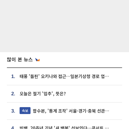
많이 본 뉴스
태풍 '돌핀' 오키나와 접근…일본기상청 경로 업데이트
1.
오늘은 절기 '입추', 뜻은?
2.
합수본, '통계 조작' 서울·경기·충북 선관위 등 추가 압수수색
속보
3.
빅뱅, 20주년 기념 '새 뱅봉' 선보인다⋯콘서트 앞두고 팝업 개최
4.