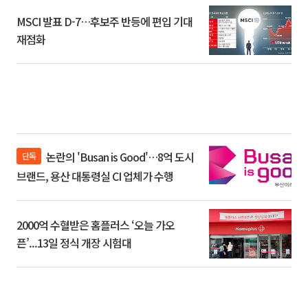
MSCI 발표 D-7…후보주 반등에 편입 기대
재점화
논란의 'Busan is Good'…8억 도시
단독
브랜드, 용산 대통령실 CI 업체가 수행
2000억 수혈받은 홈플러스 ‘오늘 가오
픈’...13일 정식 개장 시험대