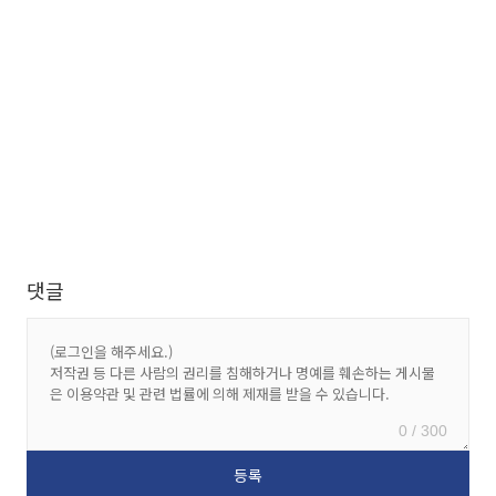
댓글
0 / 300