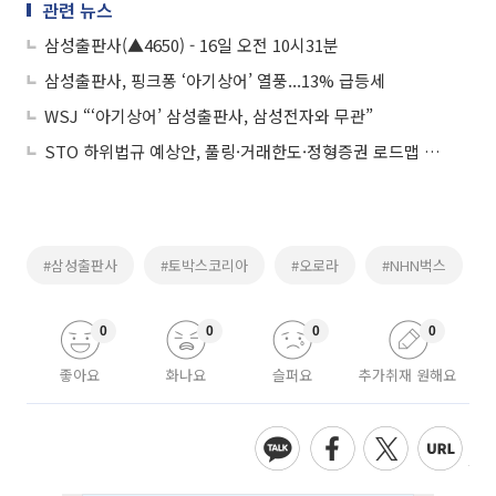
관련 뉴스
삼성출판사(▲4650) - 16일 오전 10시31분
삼성출판사, 핑크퐁 ‘아기상어’ 열풍...13% 급등세
WSJ “‘아기상어’ 삼성출판사, 삼성전자와 무관”
STO 하위법규 예상안, 풀링·거래한도·정형증권 로드맵 제시
#삼성출판사
#토박스코리아
#오로라
#NHN벅스
0
0
0
0
좋아요
화나요
슬퍼요
추가취재 원해요