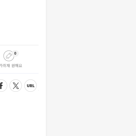
0
가취재 원해요