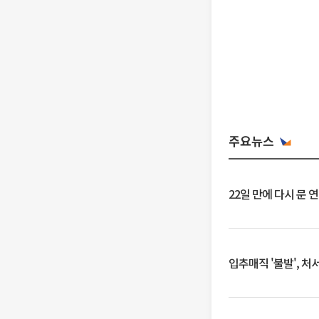
주요뉴스
22일 만에 다시 문 
입추매직 '불발', 처