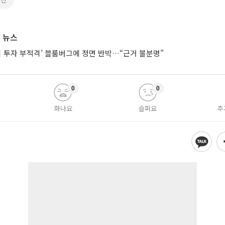
 뉴스
시 투자 부적격’ 블룸버그에 정면 반박…“근거 불분명”
0
0
화나요
슬퍼요
추