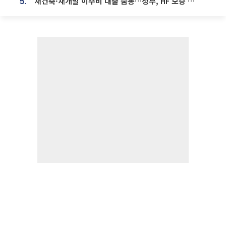
재건축·재개발 이주비 대출 숨통…정부, HF 보증 신설 추진
5.