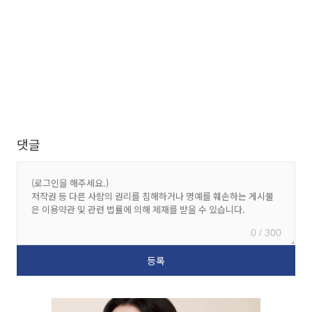
댓글
0 / 300