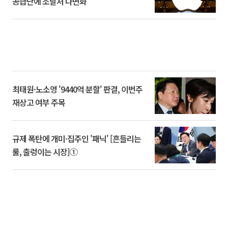
공급난에 조달처 다변화
최태원·노소영 '9440억 분할' 판결, 이번주
재상고 여부 주목
규제 폭탄에 개미·집주인 '패닉' [흔들리는
룰, 출렁이는 시장]①