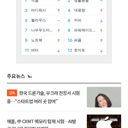
주요뉴스
한국 드론기술, 우크라 전장서 시험
단독
중…“스타트업 여러 곳 참여”
애플, 中 CXMT 메모리 탑재 시험…AI발