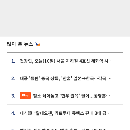
많이 본 뉴스
전장연, 오늘(10일) 서울 지하철 4호선 혜화역 시위…1호선 용산역 무정차
1.
태풍 '돌핀' 중국 상륙, '찬홈' 일본→한국…각국 기상청 예상 경로는?
2.
젖소 섞어놓고 ‘한우 원육’ 팔이...공영홈쇼핑 표기·검증 구멍
단독
3.
대신證 “알테오젠, 키트루다 큐렉스 판매 3배 급증…목표가 41만원 상향”
4.