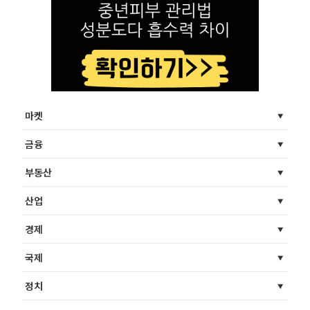
마켓
금융
부동산
산업
경제
국제
정치