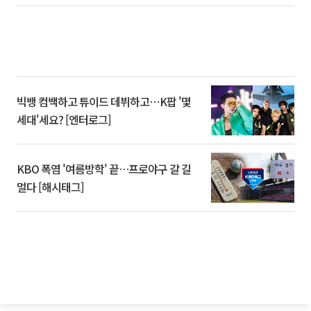
빅뱅 컴백하고 튜이드 데뷔하고⋯K팝 '몇
세대'세요? [엔터로그]
KBO 폭염 '여름방학' 끝…프로야구 갈 길
멀다 [해시태그]