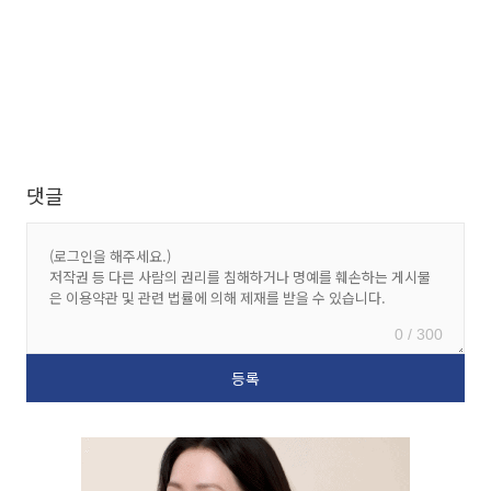
댓글
0 / 300