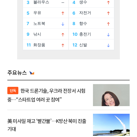
주요뉴스
한국 드론기술, 우크라 전장서 시험
단독
중…“스타트업 여러 곳 참여”
美 미사일 재고 ‘빨간불’…K방산 북미 진출
기대