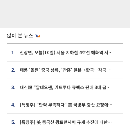
많이 본 뉴스
전장연, 오늘(10일) 서울 지하철 4호선 혜화역 시위…1호선 용산역 무정차
1.
태풍 '돌핀' 중국 상륙, '찬홈' 일본→한국…각국 기상청 예상 경로는?
2.
대신證 “알테오젠, 키트루다 큐렉스 판매 3배 급증…목표가 41만원 상향”
3.
[특징주] “탄약 부족하다“ 美 국방부 증산 요청에⋯국내 방산주 급등세
4.
[특징주] 美 중국산 광트랜시버 규제 추진에 대한광통신 등 광통신株 강세
5.