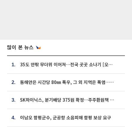
많이 본 뉴스
35도 안팎 무더위 이어져…전국 곳곳 소나기 [오늘 날씨]
1.
동해안은 시간당 80㎜ 폭우, 그 외 지역은 폭염…‘극과 극 날씨’
2.
SK하이닉스, 분기배당 375원 확정…주주환원책 9월로 앞당겨 발표
3.
이남오 함평군수, 군공항 소음피해 함평 보상 요구
4.