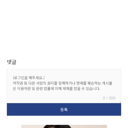
댓글
0 / 300