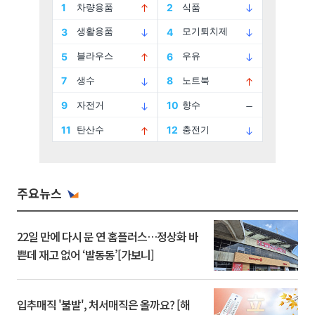
주요뉴스
22일 만에 다시 문 연 홈플러스…정상화 바
쁜데 재고 없어 ‘발동동’[가보니]
입추매직 '불발', 처서매직은 올까요? [해