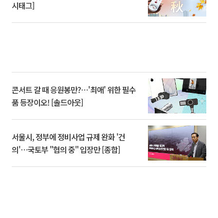
시태그]
콘서트 갈 때 응원봉만?⋯'최애' 위한 필수
품 등장이오! [솔드아웃]
서울시, 정부에 정비사업 규제 완화 '건
의'⋯국토부 "협의 중" 입장만 [종합]