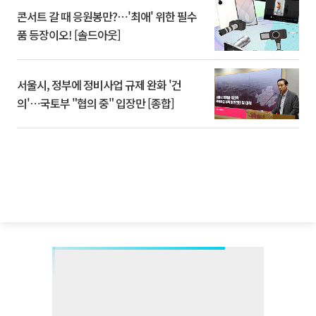
콘서트 갈 때 응원봉만?⋯'최애' 위한 필수
품 등장이오! [솔드아웃]
서울시, 정부에 정비사업 규제 완화 '건
의'⋯국토부 "협의 중" 입장만 [종합]