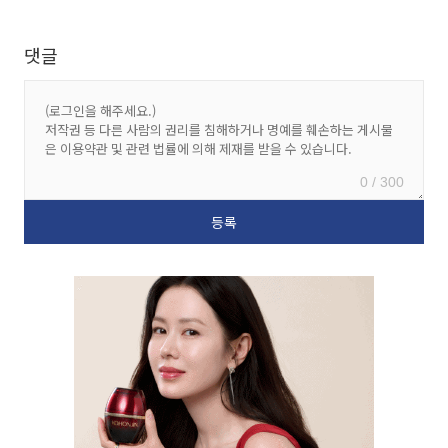
댓글
0 / 300