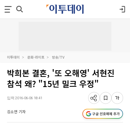
이투데이
문화·라이프
방송/TV
박희본 결혼, '또 오해영' 서현진
참석 왜? "15년 밀크 우정"
입력 2016-06-06 18:41
김소연 기자
구글 선호매체 추가