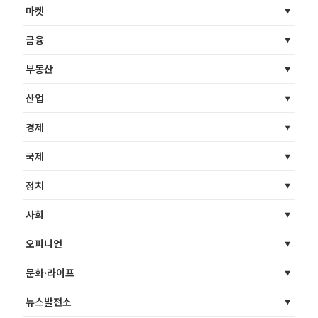
마켓
금융
부동산
산업
경제
국제
정치
사회
오피니언
문화·라이프
뉴스발전소