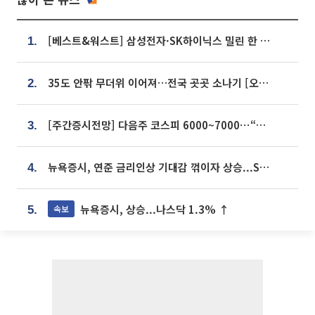
[베스트&워스트] 삼성전자·SK하이닉스 밀린 한 주…상상인증권은 85% 급등
1.
35도 안팎 무더위 이어져…전국 곳곳 소나기 [오늘 날씨]
2.
[주간증시전망] 다음주 코스피 6000~7000⋯“外人 수급은 정책이 변수”
3.
뉴욕증시, 연준 금리인상 기대감 꺾이자 상승...S&P500 사상 최고치 [종합]
4.
뉴욕증시, 상승...나스닥 1.3% ↑
속보
5.