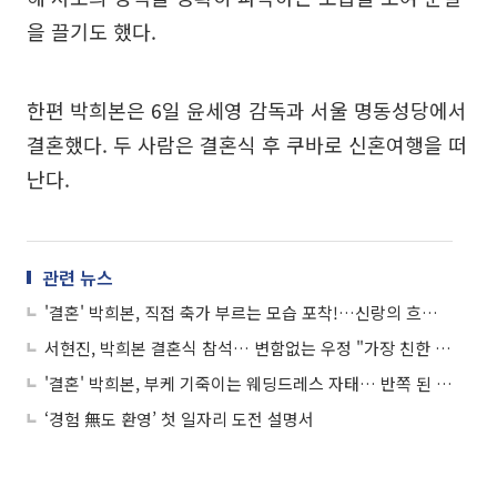
을 끌기도 했다.
한편 박희본은 6일 윤세영 감독과 서울 명동성당에서
결혼했다. 두 사람은 결혼식 후 쿠바로 신혼여행을 떠
난다.
관련 뉴스
'결혼' 박희본, 직접 축가 부르는 모습 포착!…신랑의 흐뭇한 눈빛 '훈훈하네'
서현진, 박희본 결혼식 참석… 변함없는 우정 "가장 친한 사람"
'결혼' 박희본, 부케 기죽이는 웨딩드레스 자태… 반쪽 된 얼굴 '눈길'
‘경험 無도 환영’ 첫 일자리 도전 설명서