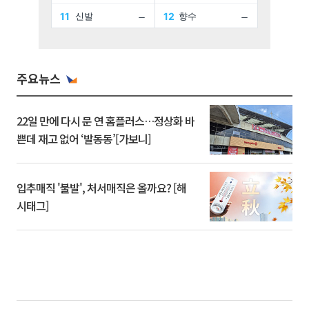
주요뉴스
22일 만에 다시 문 연 홈플러스…정상화 바
쁜데 재고 없어 ‘발동동’[가보니]
입추매직 '불발', 처서매직은 올까요? [해
시태그]