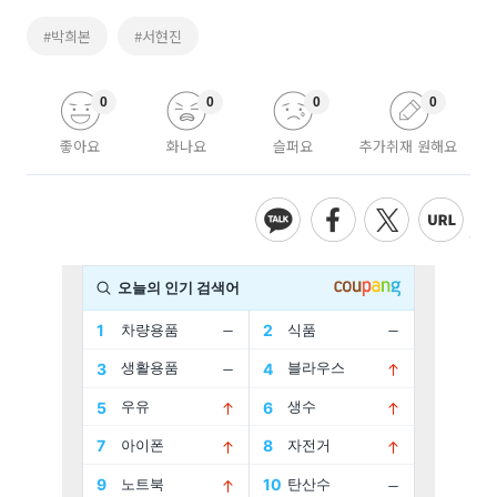
#박희본
#서현진
0
0
0
0
좋아요
화나요
슬퍼요
추가취재 원해요