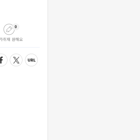
0
가취재 원해요