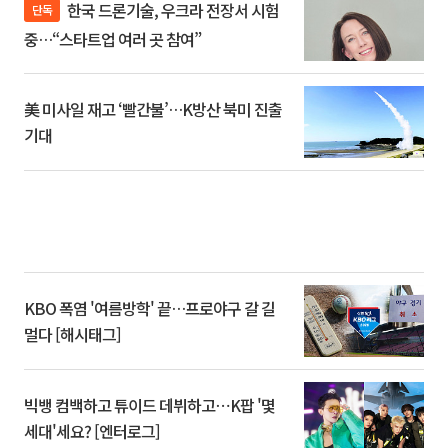
한국 드론기술, 우크라 전장서 시험
단독
중…“스타트업 여러 곳 참여”
美 미사일 재고 ‘빨간불’…K방산 북미 진출
기대
KBO 폭염 '여름방학' 끝…프로야구 갈 길
멀다 [해시태그]
빅뱅 컴백하고 튜이드 데뷔하고⋯K팝 '몇
세대'세요? [엔터로그]