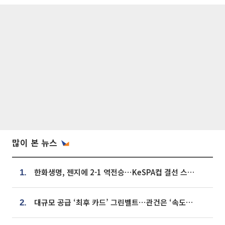
많이 본 뉴스
한화생명, 젠지에 2-1 역전승⋯KeSPA컵 결선 스테이지 2 직행
1.
대규모 공급 ‘최후 카드’ 그린벨트⋯관건은 ‘속도’ [주택공급 승부수의 조건]
2.