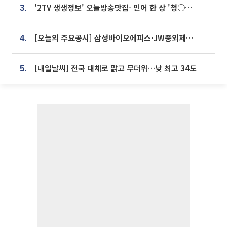
'2TV 생생정보' 오늘방송맛집- 민어 한 상 '청○○○' vs 전복 한 상 '명○'
3.
[오늘의 주요공시] 삼성바이오에피스·JW중외제약·한미반도체·SK바이오사이언스 등
4.
[내일날씨] 전국 대체로 맑고 무더위…낮 최고 34도
5.