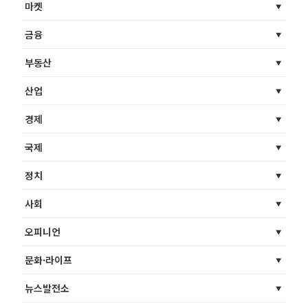
마켓
금융
부동산
산업
경제
국제
정치
사회
오피니언
문화·라이프
뉴스발전소