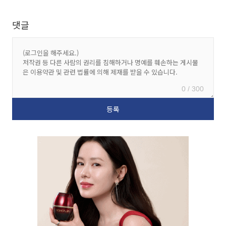
댓글
0 / 300