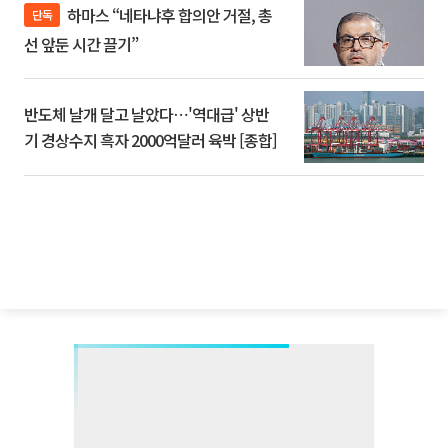
하마스 “네타냐후 합의안 거절, 총
단독
선 앞둔 시간 끌기”
반도체 날개 달고 날았다⋯'역대급' 상반
기 경상수지 흑자 2000억달러 육박 [종합]