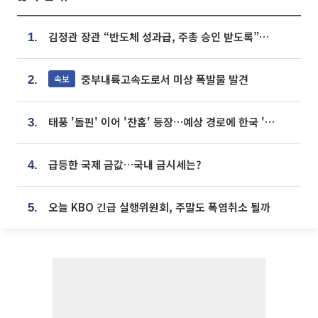
김정관 장관 “반도체 성과급, 주총 승인 받도록”…상법·자본시장법 개정 시사
1.
중부내륙고속도로서 미상 폭발물 발견
속보
2.
태풍 '돌핀' 이어 '찬홈' 등장…예상 경로에 한국 '한숨'
3.
급등한 국제 금값…국내 금시세는?
4.
오늘 KBO 긴급 실행위원회, 주말도 폭염취소 될까
5.