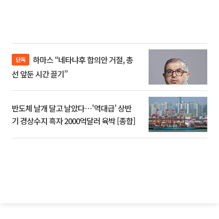
하마스 “네타냐후 합의안 거절, 총
단독
선 앞둔 시간 끌기”
반도체 날개 달고 날았다⋯'역대급' 상반
기 경상수지 흑자 2000억달러 육박 [종합]