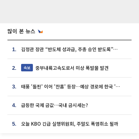
많이 본 뉴스
김정관 장관 “반도체 성과급, 주총 승인 받도록”…상법·자본시장법 개정 시사
1.
중부내륙고속도로서 미상 폭발물 발견
속보
2.
태풍 '돌핀' 이어 '찬홈' 등장…예상 경로에 한국 '한숨'
3.
급등한 국제 금값…국내 금시세는?
4.
오늘 KBO 긴급 실행위원회, 주말도 폭염취소 될까
5.