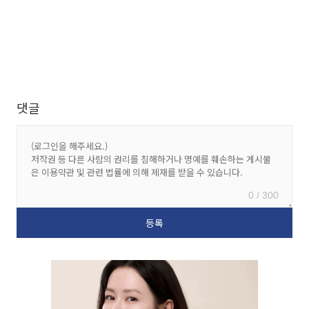
댓글
0 / 300