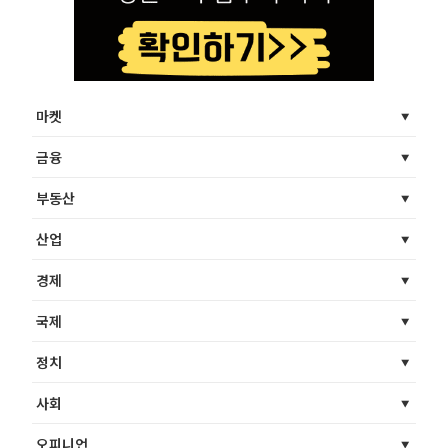
마켓
금융
부동산
산업
경제
국제
정치
사회
오피니언