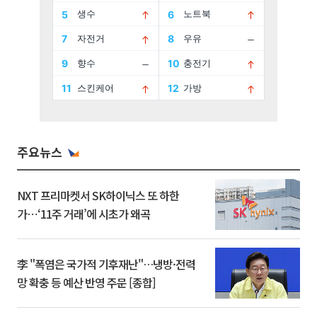
주요뉴스
NXT 프리마켓서 SK하이닉스 또 하한
가⋯‘11주 거래’에 시초가 왜곡
李 "폭염은 국가적 기후재난"…냉방·전력
망 확충 등 예산 반영 주문 [종합]