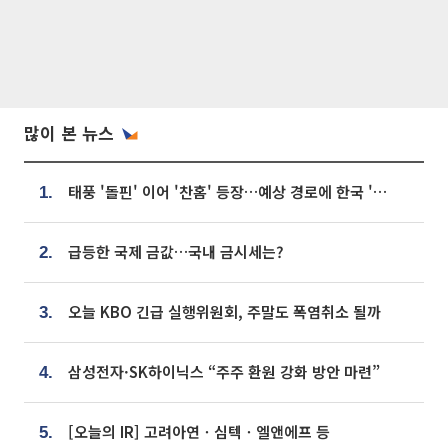
많이 본 뉴스
태풍 '돌핀' 이어 '찬홈' 등장…예상 경로에 한국 '한숨'
1.
급등한 국제 금값…국내 금시세는?
2.
오늘 KBO 긴급 실행위원회, 주말도 폭염취소 될까
3.
삼성전자·SK하이닉스 “주주 환원 강화 방안 마련”
4.
[오늘의 IR] 고려아연ㆍ심텍ㆍ엘앤에프 등
5.