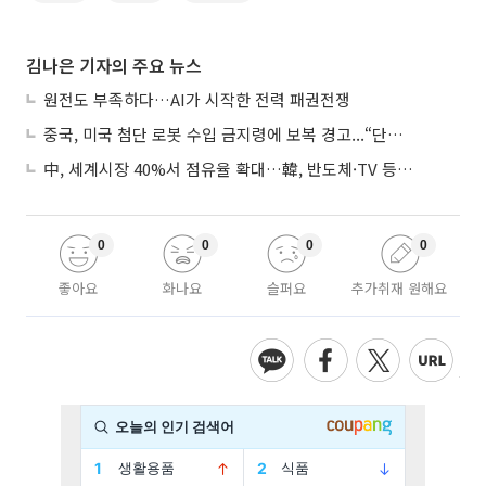
김나은 기자의 주요 뉴스
원전도 부족하다…AI가 시작한 전력 패권전쟁
중국, 미국 첨단 로봇 수입 금지령에 보복 경고...“단호히 대응”
中, 세계시장 40%서 점유율 확대…韓, 반도체·TV 등 4개 품목 1위
0
0
0
0
좋아요
화나요
슬퍼요
추가취재 원해요