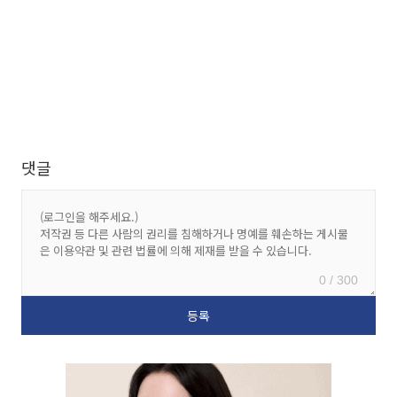
댓글
0 / 300