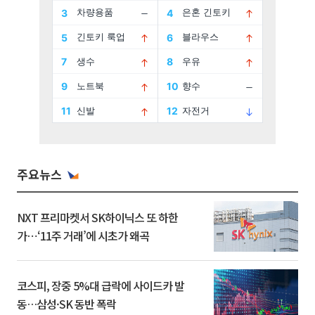
주요뉴스
NXT 프리마켓서 SK하이닉스 또 하한
가⋯‘11주 거래’에 시초가 왜곡
코스피, 장중 5%대 급락에 사이드카 발
동…삼성·SK 동반 폭락