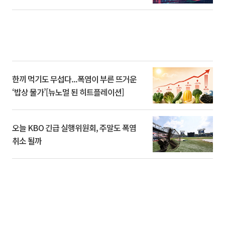
한끼 먹기도 무섭다...폭염이 부른 뜨거운
‘밥상 물가’[뉴노멀 된 히트플레이션]
오늘 KBO 긴급 실행위원회, 주말도 폭염
취소 될까