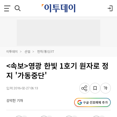
이투데이
산업
전자/통신/IT
<속보>영광 한빛 1호기 원자로 정
지 '가동중단'
입력 2016-02-27 06:13
김덕헌 기자
구글 선호매체 추가