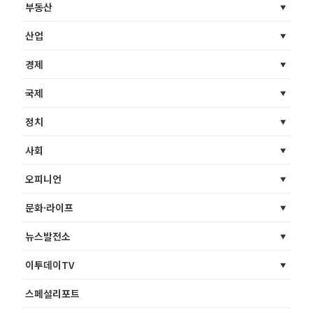
부동산
산업
경제
국제
정치
사회
오피니언
문화·라이프
뉴스발전소
이투데이TV
스페셜리포트