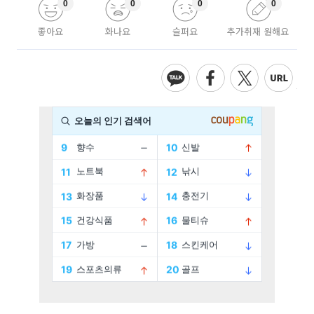
0
0
0
0
좋아요
화나요
슬퍼요
추가취재 원해요