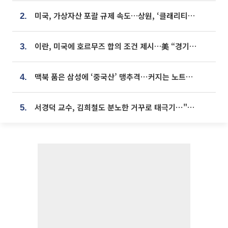
미국, 가상자산 포괄 규제 속도…상원, ‘클래리티법’ 9월 절차투표 추진
2.
이란, 미국에 호르무즈 합의 조건 제시…美 “경기 아직 안 끝나” [종합]
3.
맥북 품은 삼성에 ‘중국산’ 맹추격⋯커지는 노트북 OLED 시장
4.
서경덕 교수, 김희철도 분노한 거꾸로 태극기⋯"엉터리는 아냐, 아쉬울 뿐"
5.