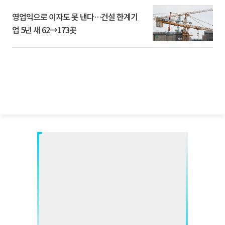
영업익으로 이자도 못 낸다…건설 한계기
업 5년 새 62→173곳