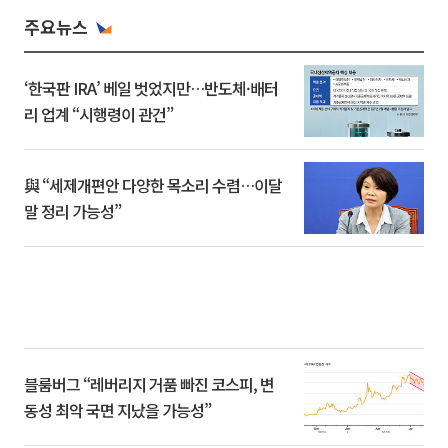
주요뉴스
‘한국판 IRA’ 베일 벗었지만…반도체·배터
리 업계 “시행령이 관건”
與 “세제개편안 다양한 목소리 수렴…이달
말 정리 가능성”
블룸버그 “레버리지 거품 빠진 코스피, 변
동성 최악 국면 지났을 가능성”