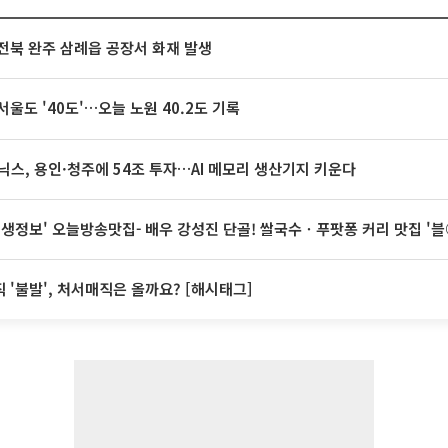
전북 완주 삼례읍 공장서 화재 발생
서울도 '40도'…오늘 노원 40.2도 기록
닉스, 용인·청주에 54조 투자…AI 메모리 생산기지 키운다
 생생정보' 오늘방송맛집- 배우 강성진 단골! 쌀국수ㆍ푸팟퐁 커리 맛집 '
 '불발', 처서매직은 올까요? [해시태그]