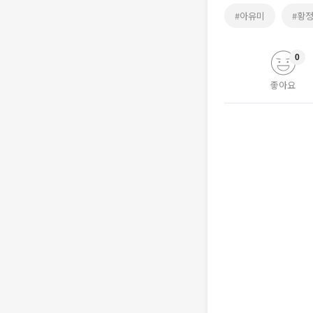
#아유미
#황
0
좋아요