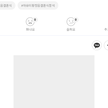
정음결혼식
#아유미황정음결혼식참석
0
0
화나요
슬퍼요
추