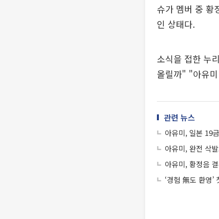
슈가 멤버 중 황
인 상태다.
소식을 접한 누리
올릴까" "아유미
관련 뉴스
아유미, 일본 19
아유미, 완전 삭발
아유미, 황정음 
‘경험 無도 환영’