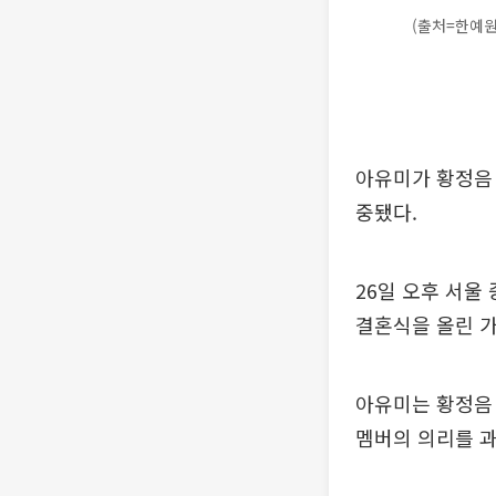
(출처=한예원
아유미가 황정음 
중됐다.
26일 오후 서울
결혼식을 올린 가
아유미는 황정음 
멤버의 의리를 과