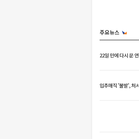
주요뉴스
22일 만에 다시 문 
입추매직 '불발', 처