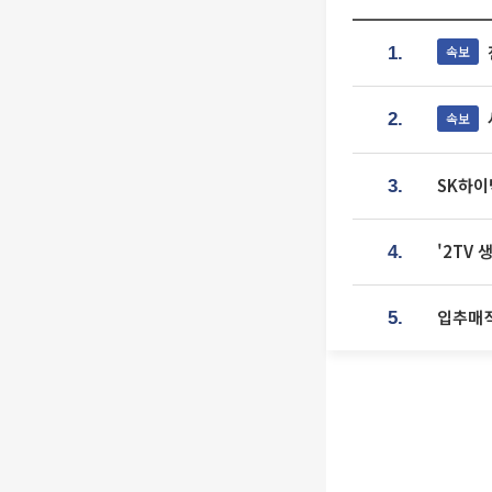
속보
1.
속보
2.
SK하이
3.
'2TV
4.
입추매직
5.