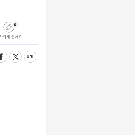
0
가취재 원해요