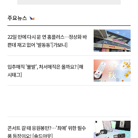
주요뉴스
22일 만에 다시 문 연 홈플러스…정상화 바
쁜데 재고 없어 ‘발동동’[가보니]
입추매직 '불발', 처서매직은 올까요? [해
시태그]
콘서트 갈 때 응원봉만?⋯'최애' 위한 필수
품 등장이오! [솔드아웃]