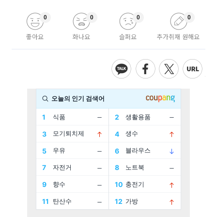
0
0
0
0
좋아요
화나요
슬퍼요
추가취재 원해요