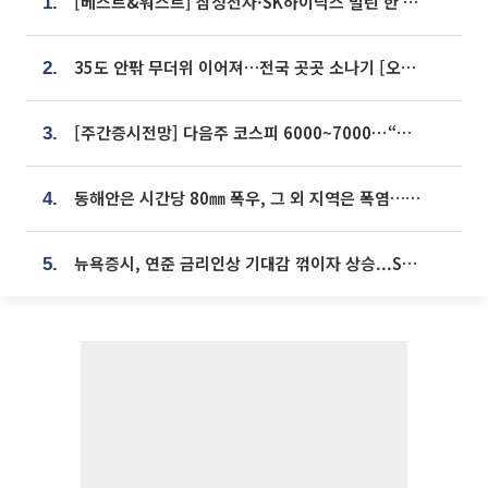
[베스트&워스트] 삼성전자·SK하이닉스 밀린 한 주…상상인증권은 85% 급등
1.
35도 안팎 무더위 이어져…전국 곳곳 소나기 [오늘 날씨]
2.
[주간증시전망] 다음주 코스피 6000~7000⋯“外人 수급은 정책이 변수”
3.
동해안은 시간당 80㎜ 폭우, 그 외 지역은 폭염…‘극과 극 날씨’
4.
뉴욕증시, 연준 금리인상 기대감 꺾이자 상승...S&P500 사상 최고치 [종합]
5.