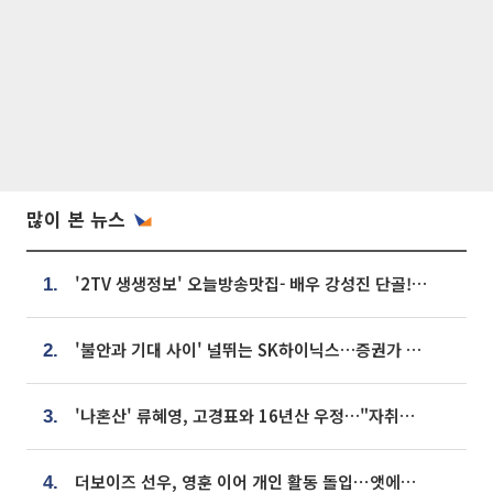
많이 본 뉴스
'2TV 생생정보' 오늘방송맛집- 배우 강성진 단골! 쌀국수ㆍ푸팟퐁 커리 맛집 '블○○○'
1.
'불안과 기대 사이' 널뛰는 SK하이닉스…증권가 "HBM4·LTA 기반 펀터멘털 견고"
2.
'나혼산' 류혜영, 고경표와 16년산 우정…"자취방서 부모님과 마주쳐"
3.
더보이즈 선우, 영훈 이어 개인 활동 돌입⋯앳에어리어와 전속계약
4.