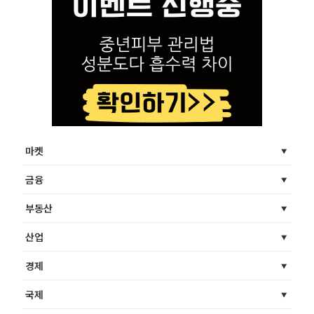
마켓
금융
부동산
산업
경제
국제