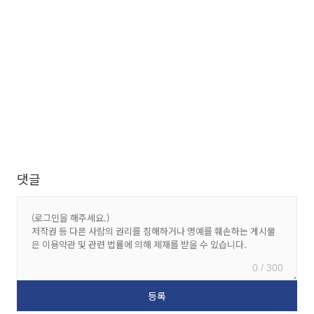
댓글
0 / 300