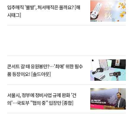
입추매직 '불발', 처서매직은 올까요? [해
시태그]
콘서트 갈 때 응원봉만?⋯'최애' 위한 필수
품 등장이오! [솔드아웃]
서울시, 정부에 정비사업 규제 완화 '건
의'⋯국토부 "협의 중" 입장만 [종합]