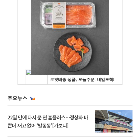
주요뉴스
22일 만에 다시 문 연 홈플러스…정상화 바
쁜데 재고 없어 ‘발동동’[가보니]