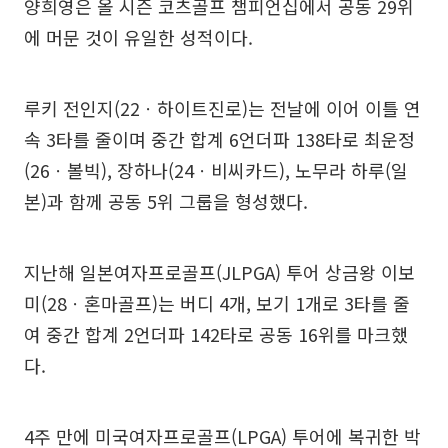
양희영은 올 시즌 코츠골프 챔피언십에서 공동 29위
에 머문 것이 유일한 성적이다.
루키 전인지(22ㆍ하이트진로)는 전날에 이어 이틀 연
속 3타를 줄이며 중간 합계 6언더파 138타로 최운정
(26ㆍ볼빅), 장하나(24ㆍ비씨카드), 노무라 하루(일
본)과 함께 공동 5위 그룹을 형성했다.
지난해 일본여자프로골프(JLPGA) 투어 상금왕 이보
미(28ㆍ혼마골프)는 버디 4개, 보기 1개로 3타를 줄
여 중간 합계 2언더파 142타로 공동 16위를 마크했
다.
4주 만에 미국여자프로골프(LPGA) 투어에 복귀한 박