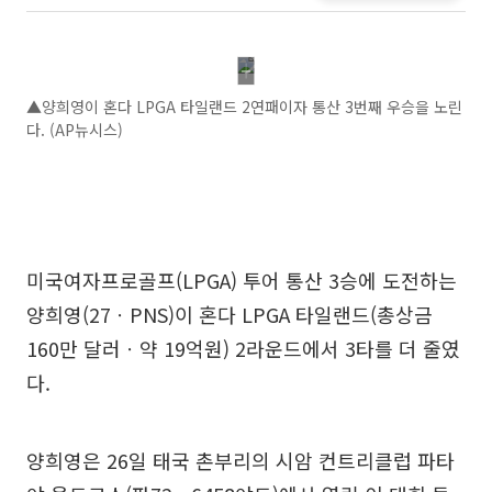
▲양희영이 혼다 LPGA 타일랜드 2연패이자 통산 3번째 우승을 노린
다. (AP뉴시스)
미국여자프로골프(LPGA) 투어 통산 3승에 도전하는
양희영(27ㆍPNS)이 혼다 LPGA 타일랜드(총상금
160만 달러ㆍ약 19억원) 2라운드에서 3타를 더 줄였
다.
양희영은 26일 태국 촌부리의 시암 컨트리클럽 파타