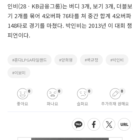
인비(28ㆍKB금융그룹)는 버디 3개, 보기 3개, 더블보
기 2개를 묶어 4오버파 76타를 쳐 중간 합계 4오버파
148타로 경기를 마쳤다. 박인비는 2013년 이 대회 챔
피언이다.
#혼다LPGA타일랜드
#양희영
#백규정
#박인비
#이보미
0
0
0
0
좋아요
화나요
슬퍼요
추가취재 원해요