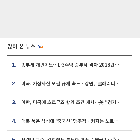
많이 본 뉴스
종부세 개편에도…1·3주택 종부세 격차 2028년부터 확대
1.
미국, 가상자산 포괄 규제 속도…상원, ‘클래리티법’ 9월 절차투표 추진
2.
이란, 미국에 호르무즈 합의 조건 제시…美 “경기 아직 안 끝나” [종합]
3.
맥북 품은 삼성에 ‘중국산’ 맹추격⋯커지는 노트북 OLED 시장
4.
서경덕 교수, 김희철도 분노한 거꾸로 태극기⋯"엉터리는 아냐, 아쉬울 뿐"
5.