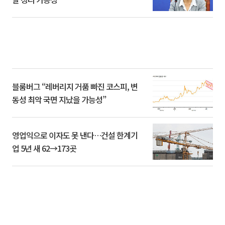
블룸버그 “레버리지 거품 빠진 코스피, 변
동성 최악 국면 지났을 가능성”
영업익으로 이자도 못 낸다…건설 한계기
업 5년 새 62→173곳