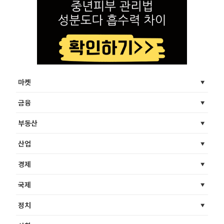
마켓
금융
부동산
산업
경제
국제
정치