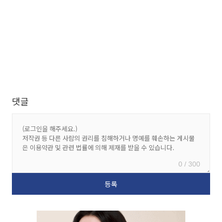
댓글
0 / 300