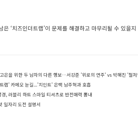
남은 ‘치즈인더트랩’이 문제를 해결하고 마무리될 수 있을지
고은을 위한 두 남자의 다른 행보…서강준 '위로의 연주' vs 박해진 '철저
트랩' 카메오 눈길...'치인트' 은택 남주혁과 호흡
경, 러블리 하트 스마일 티셔츠로 반전매력 뽐내
 첫 일자리 도전 설명서