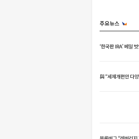
주요뉴스
‘한국판 IRA’ 베
與 “세제개편안 다양
블룸버그 “레버리지 