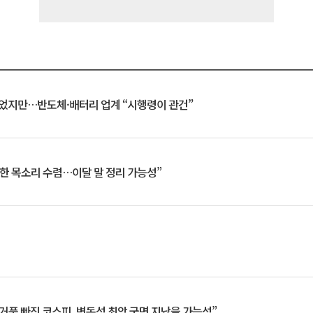
일 벗었지만…반도체·배터리 업계 “시행령이 관건”
한 목소리 수렴…이달 말 정리 가능성”
거품 빠진 코스피, 변동성 최악 국면 지났을 가능성”