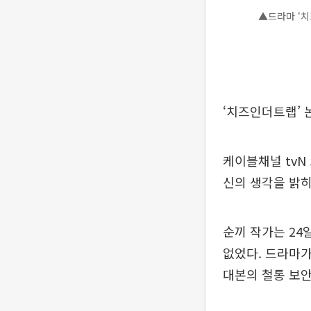
▲드라마 ‘치
‘치즈인더트랩’ 
케이블채널 tvN
신의 생각을 밝
순끼 작가는 24
없었다. 드라마가
대본의 철통 보안