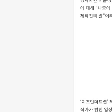
당사자인 이윤정P
에 대해 “나중에
제작진의 말”이라
‘치즈인더트랩’ 
작가가 밝힌 입