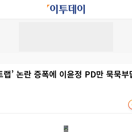
랩’ 논란 증폭에 이윤정 PD만 묵묵부