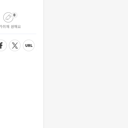
0
가취재 원해요