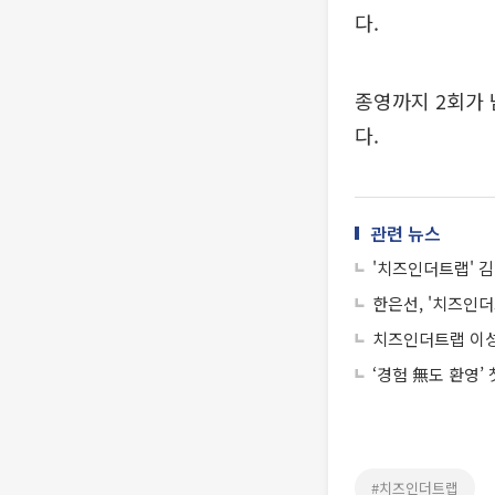
다.
종영까지 2회가 
다.
관련 뉴스
'치즈인더트랩' 김
한은선, '치즈인더
치즈인더트랩 이성
‘경험 無도 환영’
#치즈인더트랩