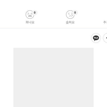
0
0
화나요
슬퍼요
추