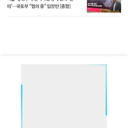
의'⋯국토부 "협의 중" 입장만 [종합]