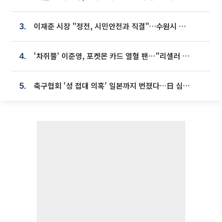
이재준 시장 "정전, 시민안전과 직결"…수원시 비상대응체계 가동
3.
'차쥐뿔' 이준영, 포켓몬 카드 열혈 팬⋯"리셀러 처단할 것"
4.
축구협회 '성 접대 의혹' 일본까지 번졌다…日 심판 실명 공개
5.