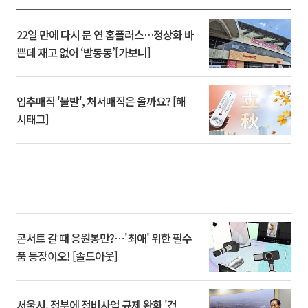
22일 만에 다시 문 연 홈플러스…정상화 바
쁜데 재고 없어 ‘발동동’[가보니]
입추매직 '불발', 처서매직은 올까요? [해
시태그]
콘서트 갈 때 응원봉만?⋯'최애' 위한 필수
품 등장이오! [솔드아웃]
서울시, 정부에 정비사업 규제 완화 '건