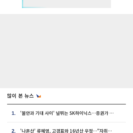
많이 본 뉴스
'불안과 기대 사이' 널뛰는 SK하이닉스…증권가 "HBM4·LTA 기반 펀터멘털 견고"
1.
'나혼산' 류혜영, 고경표와 16년산 우정…"자취방서 부모님과 마주쳐"
2.