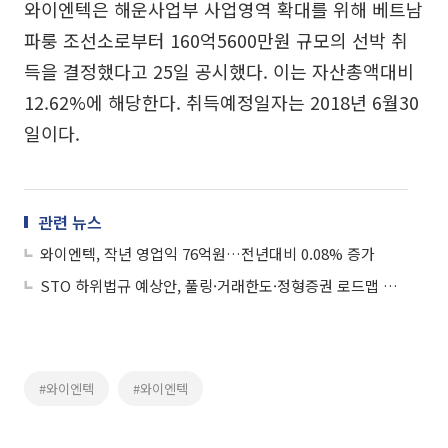
와이엔텍은 해운사업부 사업영역 확대를 위해 베트남
파룽 조선소로부터 160억5600만원 규모의 선박 취
득을 결정했다고 25일 공시했다. 이는 자산총액대비
12.62%에 해당한다. 취득예정일자는 2018년 6월30
일이다.
관련 뉴스
와이엔텍, 작년 영업익 76억원…전년대비 0.08% 증가
STO 하위법규 예상안, 풀링·거래한도·정형증권 로드맵 제시
#와이엔텍
#와이엔텍