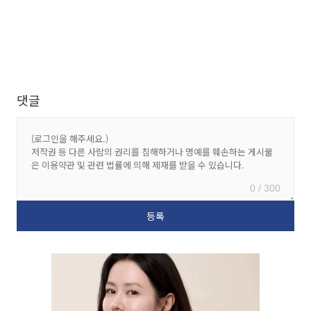
댓글
0 / 300