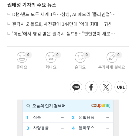
권태성 기자의 주요 뉴스
D램·낸드 모두 세계 1위…삼성, AI 메모리 '풀라인업'으로 승부
갤럭시 Z 폴드8, 사전판매 144만대 '역대 최대'…7년만에 갤노트10 기록 넘어
'여권'에서 영감 받은 갤럭시 폴드8…"편안함이 새로운 디자인 경쟁력"
0
0
0
0
좋아요
화나요
슬퍼요
추가취재 원해요