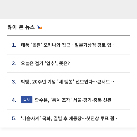
많이 본 뉴스
태풍 '돌핀' 오키나와 접근…일본기상청 경로 업데이트
1.
오늘은 절기 '입추', 뜻은?
2.
빅뱅, 20주년 기념 '새 뱅봉' 선보인다⋯콘서트 앞두고 팝업 개최
3.
합수본, '통계 조작' 서울·경기·충북 선관위 등 추가 압수수색
속보
4.
‘나솔사계’ 국화, 결별 후 재등장⋯첫인상 투표 휩쓸고 ‘인기녀’ 등극
5.