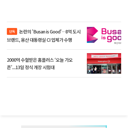
논란의 'Busan is Good'…8억 도시
단독
브랜드, 용산 대통령실 CI 업체가 수행
2000억 수혈받은 홈플러스 ‘오늘 가오
픈’...13일 정식 개장 시험대