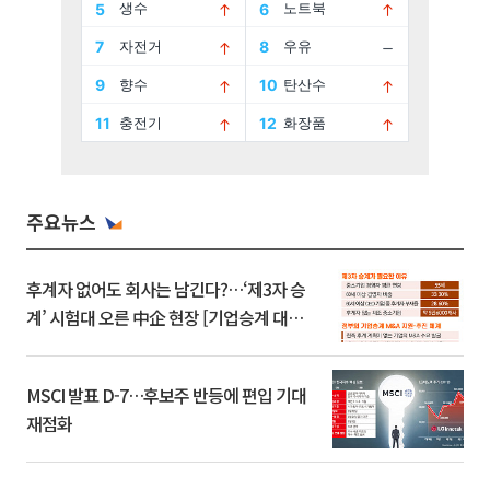
주요뉴스
후계자 없어도 회사는 남긴다?…‘제3자 승
계’ 시험대 오른 中企 현장 [기업승계 대전
환]
MSCI 발표 D-7…후보주 반등에 편입 기대
재점화